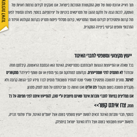
הצטרפות לאיגוד
תוך ראייה ארוכת-טווח של שוק התקשורת והתרבות בישראל. אנו נאבקים לקידום נורמות ראויות של
העסקה, לרבות הגנה על חלקם ההוגן של תסריטאים בזכויות על יצירותיהם. בנוסף, פעלנו ונמשיך לפעול
מול קרנות ופסטיבלים לקידום מעמד התסריטאי, קידום מסלולי פיתוח תסריט בקרנות הקולנוע ועידוד הגיוון
התרבותי וחופש הביטוי ביצירה המקורית.
ייעוץ מקצועי ומשפטי לחברי האיגוד
בכל שאלה או התייעצות הנוגעת לעבודתכם כתסריטאים, האיגוד הוא הכתובת הראשונה. קיבלתם חוזה
עבודה?
לא חותמים לפני שמתייעצים.
נקלעתם למחלוקת עם גוף מזמין או עם שותף ליצירה?
מתקשרים
לאיגוד.
מחכים לתשובה מפסטיבל שאולי שכח להחזיר תשובות? מנסים לברר מידע לגבי הגשה קרובה ולא
מקבלים תשובה בשום מקום?
פנו אלינו
ואנו נעשה כל שביכולתנו על מנת לספק פתרון.
אנו ממליצים במיוחד לחברי וחברות איגוד שאינם מיוצגים ע"י סוכן, להתייעץ איתנו לפני חתימה על כל
צרו איתנו קשר>>
חוזה.
בנוסף, חברי וחברות האיגוד זכאים לשעת ייעוץ משפטי בשנה אצל יועמ"ש האיגוד, עו"ד שלומי זכריה,
ולשעת ייעוץ חשבונאי בשנה אצל רו"ח האיגוד ישראל בוימפלק.