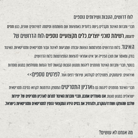
לוח דרושים, הטבות ושירותים נוספים
חברי וחברות האיגוד מקבלים גישה בלעדית באמצעות שם משתמש וסיסמה לשירותים שונים, כגון
חוזים
רשימת סוכני יוצרים
כלים מקצועיים נוספים
לוח הדרושים של
לדוגמה,
,
ו
האיגוד
. בלוח הדרושים מפורסמות הצעות עבודה שמגיעות לאיגוד עבור תסריטאים ותסריטאיות. האיגוד
בודק ומאשר את תוכן הפנייה אך אינו אחראי להצעות המפורסמות בלוח הדרושים.
בנוסף, חברי וחברות האיגוד מוזמנים ליהנות ממגוון הטבות קבועות לצד הנחות מתחלפות במגוון מוסדות
לפרטים נוספים>>
ואירועים: סינמטקים, פסטיבלים לקולנוע, שירותי דפוס ועוד.
ארכיון התסריטים
חברי האיגוד מוזמנים ליהנות גם מ
המספק הזדמנות לקרוא כתיבה תסריטאית
ישראלית במגוון סוגות.
אנו מעודדים אתכם, חברי וחברות האיגוד לתרום לארכיון תסריטים של יצירות
שלכם שהופקו ושודרו/הוקרנו, ולהרחיב את בסיס הידע המקצועי הזמין לתסריטאים ותסריטאיות בישראל.
מה אנחנו לא עושים?