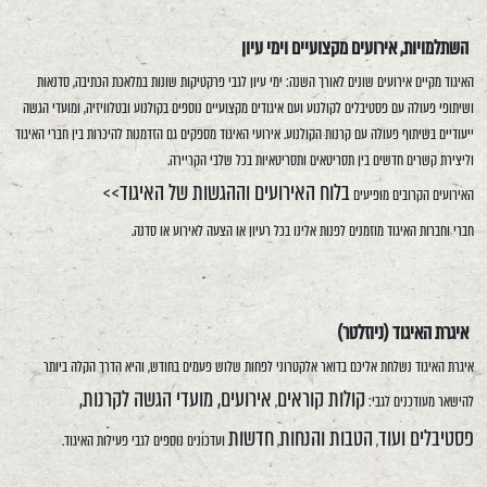
השתלמויות, אירועים מקצועיים וימי עיון
האיגוד מקיים אירועים שונים לאורך השנה: ימי עיון לגבי פרקטיקות שונות במלאכת הכתיבה, סדנאות
ושיתופי פעולה עם פסטיבלים לקולנוע ועם איגודים מקצועיים נוספים בקולנוע ובטלוויזיה, ומועדי הגשה
ייעודיים בשיתוף פעולה עם קרנות הקולנוע. אירועי האיגוד מספקים גם הזדמנות להיכרות בין חברי האיגוד
וליצירת קשרים חדשים בין תסריטאים ותסריטאיות בכל שלבי הקריירה.
בלוח האירועים וההגשות של האיגוד>>
האירועים הקרובים מופיעים
חברי וחברות האיגוד מוזמנים לפנות אלינו בכל רעיון או הצעה לאירוע או סדנה.
איגרת האיגוד (ניוזלטר)
איגרת האיגוד נשלחת אליכם בדואר אלקטרוני לפחות שלוש פעמים בחודש, והיא הדרך הקלה ביותר
קולות קוראים
אירועים, מועדי הגשה לקרנות,
להישאר מעודכנים לגבי:
,
פסטיבלים ועוד
הטבות והנחות
חדשות
,
,
ועדכונים נוספים לגבי פעילות האיגוד.