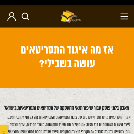
אז מה איגוד התסריטאים
עושה בשבילי?
מאבק בלתי פוסק עבור שיפור תנאי ההעסקה של תסריטאים ותסריטאיות בישראל
איגוד התסריטאים מייצג את האינטרסים של ציבור התסריטאים והתסריטאיות מול כל גוף רלוונטי ונאבק
לייצר הישגים משמעותיים בכל חזית: אנו פועלים מול משרד התקשורת, משרד התרבות, ועדות הכנסת
וגופי רגולציה, במטרה להגדיל את תקציבי היצירה המקורית ולייצר עבודה נוספת לתסריטאים ותסריטאיות,