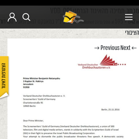
מכתב תמיכה מהאיגוד הגרמני.VDD_001
595 × 842
תמיכה בינ"ל במאבקנו למען תאגיד השידור
Published
27/11/2016
at
in
הציבורי
Next →
← Previous
הצטרפות לאיגוד