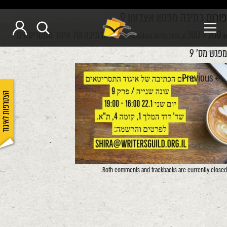
פורום כתיבה מפגש אצבעון 9
300 × 200
פורום הכתיבה של איגוד התסריטאים
Published
18/01/2018
at
in
מפגש מס' 9
← Previous
הצטרפות לאיגוד
Both comments and trackbacks are currently closed.