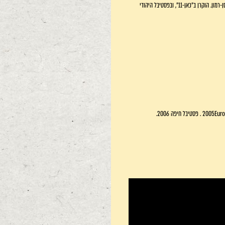
● "הכתר האבוד" - תיעודי ואינטראקטיב, 63 דקות תיעודי / אינטראקטיב, 2018. מפיקה יהודית מנסן-רמון. הוקרן ב"כאן-11", ובפסטיבל היהודי