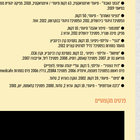
במיאמי 2019.
● "הציוני האחרון" – תיעודי, 50 דקות.
הפסטיבל היהודי בירושלים, 2011. הפסטיבל היהודי בבוקרשט, 2012. ועוד.
● "תחכמוני - סיפור אהבה" תיעודי, 10 דקות,
מפיק: מיכה שגריר, פסטיבל ירושלים 2011, ערוץ 1.
● "הנני" – עלילתי-ניסיוני, 10 דקות. בתמיכת קרן רבינוביץ.
מועמד בתחרות בפסטיבל 'גליל' לסרטים קצרים 2012.
● "שיחות" – עלילתי - ניסיוני , 12 דקות. בתמיכת קרן רבינוביץ, וקרן CCA.
מוזיאון בת ים, 2007. פסטיבל קאנסק, רוסיה, 2008. פסטיבל לית', אדינבורו 2007.
● "דויד הצעיר" – עלילתי, 5 דקות. עפ"י יהודה עמיחי. (לצפייה)
פרס ראשון בפסטיבל פוטנצה, איטליה 2006. פסטיבל ZEBRA, ברלין 2006 פרס בתחרות 2005Euromedcafe . פסטיבל חיפה 2006.
● "מיתר" - תיעודי, 28 דקות. 2002. הוקרן בערוץ 2, טלעד.
● "כלבה אנדלוסית" – תיעודי, 18 דקות. ערוץ 2, טלעד, 2000. פסטיבל קלאמטה, יוון, 2001
פרטים מקצועיים