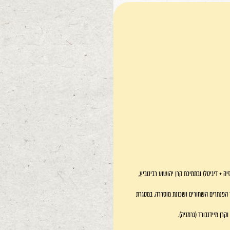
ה + דיגיטל) ובתמיכת קרן יהושוע רבינוביץ,
ר הפנתרים השחורים ושכונת מוסררה. במסגרת