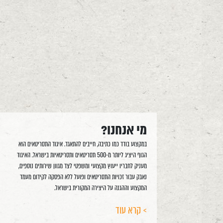
מי אנחנו?
במקצוע בודד כמו כתיבה, חייבים להתאגד. איגוד התסריטאים הוא
הגוף היציג ליותר מ-500 תסריטאים ותסריטאיות בישראל. האיגוד
מעניק לחבריו ייעוץ מקצועי ומשפטי לצד מגוון שירותים נוספים,
נאבק עבור זכויות התסריטאים ופועל ללא הפסקה לקידום מעמד
המקצוע וההגנה על היצירה המקורית בישראל.
> קרא עוד