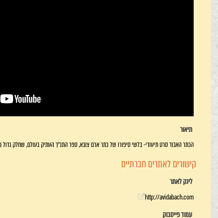
תיאור
הכתר האבוד סרט תיעודי- בלשי סיפורו של כתר ארם צובא, ספר התנ"ך העתיק בעולם, שחלק גדול ממנ
קישורים לאתרים חברתיים
לינק לאתר
http://avidabach.com
עמוד פייסבוק