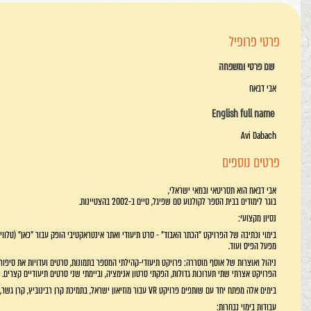
פרטי פרופיל
שם פרטי ומשפחה
אבי דבאח
English full name
Avi Dabach
פרטים נוספים
אבי דבאח הוא תסריטאי ובמאי ישראלי,
בוגר לימודים בבית הספר לקולנוע סם שפיגל, סיים ב-2002 בהצטיינות.
נסיון מקצועי:
בימוי וכתיבה של הפרויקט "הכתר האבוד" - סרט תיעודי ואתר אינטראקטיבי הופק עבור "כאן" (טלוויזי
מפעל הפיס ועוד.
ניהול ואוצרות של אוסף מוסררה: פרויקט תיעודי-קהילתי המספר בתמונות, סרטים ועדויות את סיפו
הפרויקט אצרתי שתי תערוכות גדולות, הפקתי סרטון אנימציה, וביימתי שני סרטים תיעודיים קצרים.
בימים אלה מפתח יחד עם שותפים פרויקט VR עבור מוזיאון ישראל, בתמיכת קרן רבינוביץ, קרן גשר, וקרן מיידנבורד (גרמניה).
עבודות בימוי נבחרות: