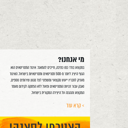
מי אנחנו?
במקצוע בודד כמו כתיבה, חייבים להתאגד. איגוד התסריטאים הוא
הגוף היציג ליותר מ-500 תסריטאים ותסריטאיות בישראל. האיגוד
מעניק לחבריו ייעוץ מקצועי ומשפטי לצד מגוון שירותים נוספים,
נאבק עבור זכויות התסריטאים ופועל ללא הפסקה לקידום מעמד
המקצוע וההגנה על היצירה המקורית בישראל.
> קרא עוד