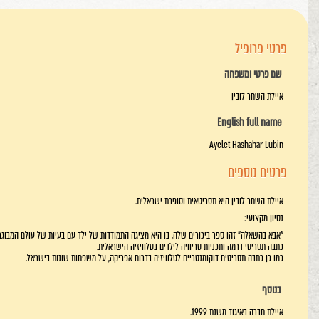
פרטי פרופיל
שם פרטי ומשפחה
איילת השחר לובין
English full name
Ayelet Hashahar Lubin
פרטים נוספים
איילת השחר לובין היא תסריטאית וסופרת ישראלית.
נסיון מקצועי:
"אבא בהשאלה" זהו ספר ביכורים שלה, בו היא מציגה התמודדות של ילד עם בעיות של עולם המבוגרי
כתבה תסריטי דרמה ותכניות טריוויה לילדים בטלוויזיה הישראלית.
כמו כן כתבה תסריטים דוקומנטריים לטלוויזיה בדרום אפריקה, על משפחות שונות בישראל.
בנוסף
איילת חברה באיגוד משנת 1999.