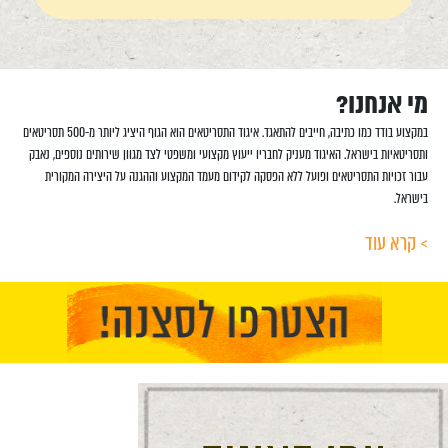
מי אנחנו?
במקצוע בודד כמו כתיבה, חייבים להתאגד. איגוד התסריטאים הוא הגוף היציג ליותר מ-500 תסריטאים
ותסריטאיות בישראל. האיגוד מעניק לחבריו ייעוץ מקצועי ומשפטי לצד מגוון שירותים נוספים, נאבק
עבור זכויות התסריטאים ופועל ללא הפסקה לקידום מעמד המקצוע וההגנה על היצירה המקורית
בישראל.
> קרא עוד