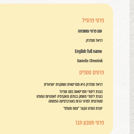
פרטי פרופיל
שם פרטי ומשפחה
דניאל חמלניק
English full name
Danielle Chmelnik
פרטים נוספים
דניאל חמלניק היא תסריטאית ושחקנית ישראלית
בוגרת לימודי תסריטאות בסם שפיגל
בוגרת לימודי משחק בגודמן ובאקדמיה לאמנויות המופע
סטודנטית למדעי הרוח באוניברסיטה הפתוחה
יוצרת הסרט הקצר "צמח מטפס"
פרטי חשבון חבר