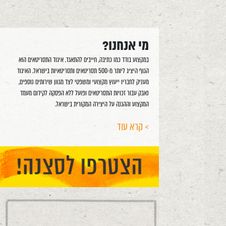
מי אנחנו?
במקצוע בודד כמו כתיבה, חייבים להתאגד. איגוד התסריטאים הוא
הגוף היציג ליותר מ-500 תסריטאים ותסריטאיות בישראל. האיגוד
מעניק לחבריו ייעוץ מקצועי ומשפטי לצד מגוון שירותים נוספים,
נאבק עבור זכויות התסריטאים ופועל ללא הפסקה לקידום מעמד
המקצוע וההגנה על היצירה המקורית בישראל.
> קרא עוד