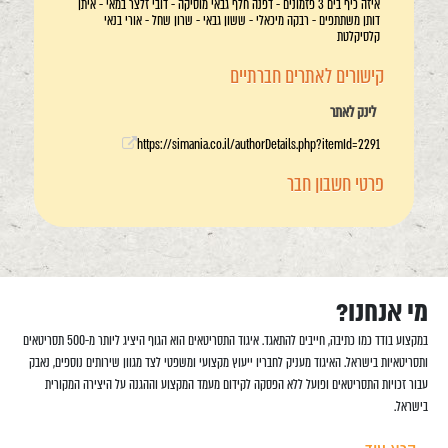
איזה כיף בים 3 פזמונים - דפנה חלף גבאי מוסיקה - דובי זלצר במאי - איתן
דותן משתתפים - רבקה מיכאלי - ששון גבאי - שרון שחל - אורי בנאי
קלסיקלטת
קישורים לאתרים חברתיים
לינק לאתר
https://simania.co.il/authorDetails.php?itemId=2291
פרטי חשבון חבר
מי אנחנו?
במקצוע בודד כמו כתיבה, חייבים להתאגד. איגוד התסריטאים הוא הגוף היציג ליותר מ-500 תסריטאים
ותסריטאיות בישראל. האיגוד מעניק לחבריו ייעוץ מקצועי ומשפטי לצד מגוון שירותים נוספים, נאבק
עבור זכויות התסריטאים ופועל ללא הפסקה לקידום מעמד המקצוע וההגנה על היצירה המקורית
בישראל.