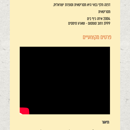
דפנה חלף גבאי היא תסריטאית וסופרת ישראלית.
תסריטאית
2004 איזה כיף בים
1999 רחוב סומסום - שארע סימסים
פרטים מקצועיים
תיאור