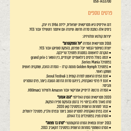
058-7453700
פרטים נוספים
דנה אידיסיס היא תסריטאית ישראלית, ילידת 1986 ניו יורק.
בימים אלה כותבת סדרה חדשה שיצרה עם איתמר רוטשילד עבור YES.
יצירות קולנוע וטלוויזיה:
2018 תסריטאית הסדרה
"על הספקטרום"
יוצרת בשיתוף הבמאי יובל שפרמן, בהפקת סומיוקו עבור YES.
• הוקרנה לראשונה במסגרת פסטיבל טרייבקה.
• זכתה בשלל פרסים בינלאומיים יוקרתיים, בין השאר ב-grand prix
בפסטיבל Series Mania.
• בפסטיבל Golden Nymph מונטה קרלו – הסדרה הזוכה, שחקנית ראשית
ושחקן ראשי.
• זוכת הפרס הראשון לסדרה קומית ב-Seoul festival.
• זוכת 9 פרסי האקדמיה, ביניהם סדרת הדרמה הטובה ביותר, פרס התסריט
והבימוי.
• הסדרה נרכשה לרימייק אמריקאי עבור Amazon ולשידור בHBOmax.
2020 תסריטאית הסרט העלילתי
"הנה אנחנו"
סרט באורך מלא בבימוי ניר ברגמן ובהפקת ספירו הפקות.
• נבחר לתחרות הרשמית בפסטיבל קאן 2020.
• זוכה בפרס האקדמיה לתסריט הטוב ביותר ובפרס וולג'ין, פסטיבל ירושלים.
• הסרט מציג בפסטיבלים בכל העולם.
2013 יוצרת ובמאית הסרט הדוקומנטרי
"סרט בר מצווה"
• הסרט השתתף בתחרות הרשמית בפסטיבל דוקאביב 2013.