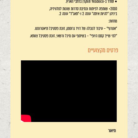
• שודר ב-Yesdoco והוקרן ברחבי הארץ.
2010+ שותפה לפיתוח וכתיבת סדרות שונות לטלוויזיה,
ביניהן "להיות איתה" עונה 2 ו-"תאג"ד" עונה 2.
מחזות:
"אטרוף" – עיבוד לנובלה של דויד גרוסמן, זוכת פסטיבל תיאטרונטו.
"למי שייך קסם היופי" – בשיתוף עם מיכל ורשאי, זוכת פסטיבל צוותא.
פרטים מקצועיים
תיאור