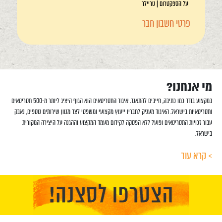
על הספקטרום | טריילר
פרטי חשבון חבר
מי אנחנו?
במקצוע בודד כמו כתיבה, חייבים להתאגד. איגוד התסריטאים הוא הגוף היציג ליותר מ-500 תסריטאים
ותסריטאיות בישראל. האיגוד מעניק לחבריו ייעוץ מקצועי ומשפטי לצד מגוון שירותים נוספים, נאבק
עבור זכויות התסריטאים ופועל ללא הפסקה לקידום מעמד המקצוע וההגנה על היצירה המקורית
בישראל.
> קרא עוד