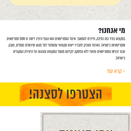
מי אנחנו?
במקצוע בודד כמו כתיבה, חייבים להתאגד. איגוד התסריטאים הוא הגוף היציג ליותר מ-500 תסריטאים
ותסריטאיות בישראל. האיגוד מעניק לחבריו ייעוץ מקצועי ומשפטי לצד מגוון שירותים נוספים, נאבק
עבור זכויות התסריטאים ופועל ללא הפסקה לקידום מעמד המקצוע וההגנה על היצירה המקורית
בישראל.
> קרא עוד