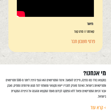
תיאור
קארמה // סרט קצר
פרטי חשבון חבר
מי אנחנו?
במקצוע בודד כמו כתיבה, חייבים להתאגד. איגוד התסריטאים הוא הגוף היציג ליותר מ-500 תסריטאים
ותסריטאיות בישראל. האיגוד מעניק לחבריו ייעוץ מקצועי ומשפטי לצד מגוון שירותים נוספים, נאבק
עבור זכויות התסריטאים ופועל ללא הפסקה לקידום מעמד המקצוע וההגנה על היצירה המקורית
בישראל.
> קרא עוד