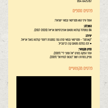
054-6475787
פרטים נוספים
אשל עיני הוא תסריטאי ובמאי ישראלי.
השכלה:
BA במסלול קולנוע מטעם אוניברסיטת אריאל (2017-2020).
יצירה:
"קארמה" – תסריטאי ובמאי סרט גמר במסגרת לימודי קולנוע באונ' אריאל.
• זכה במלגה מטעם קרן רבינוביץ'.
נסיון מקצועי:
עוזר הפקה בסרט "אל תחכי לי" (2019).
מפיק בסדרת רשת "בובות לבחירות" (2019).
פרטים מקצועיים