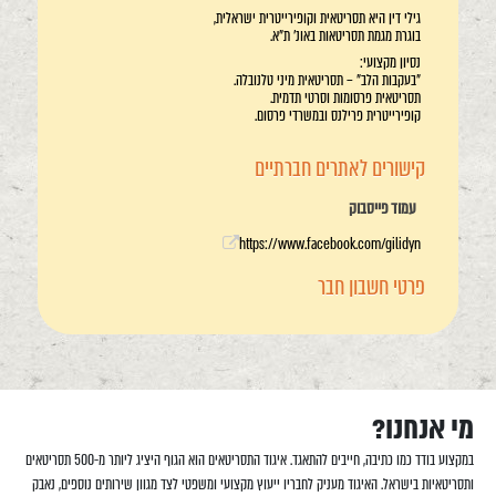
גילי דין היא תסריטאית וקופירייטרית ישראלית,
בוגרת מגמת תסריטאות באונ' ת"א.
נסיון מקצועי:
"בעקבות הלב" – תסריטאית מיני טלנובלה.
תסריטאית פרסומות וסרטי תדמית.
קופירייטרית פרילנס ובמשרדי פרסום.
קישורים לאתרים חברתיים
עמוד פייסבוק
https://www.facebook.com/gilidyn
פרטי חשבון חבר
מי אנחנו?
במקצוע בודד כמו כתיבה, חייבים להתאגד. איגוד התסריטאים הוא הגוף היציג ליותר מ-500 תסריטאים
ותסריטאיות בישראל. האיגוד מעניק לחבריו ייעוץ מקצועי ומשפטי לצד מגוון שירותים נוספים, נאבק