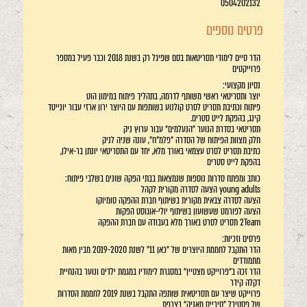
0504202132
פרטים נוספים
הדר סיים לימודי תסריטאות בסם שפיגל רק בשנת 2018 וכבר פעיל במספר
פרוייקטים
נסיון מקצועי:
יוצר ותסריטאי ראשי משותף לדרמה, בתהליך פיתוח במימון הוט
פיתוח וכתיבת תסריט לסרט קולנוע בשותפות עם היוצר ירון ארזי עבור יונייטד
קינג, בהפקת לייט סטרים.
תסריטאי בסדרת הנוער ”הנעלמים“ עבור ערוץ ניק
חלק מצוות הפיתוח של הסדרה "פלמ"ח", עונה שניה לניק
כתיבת תסריט לסרט עצמאי באורך מלא, יחד עם התסריטאי יונתן בר-אילן,
בהפקת לייט סטרים
כותב ומפתח סדרות נוספות שנמצאות בבתי הפקה שונים בשלבי פיתוח:
young adults הצעה לסדרה מקורית לקהל
הצעה לסדרה צבאית מקורית בשיתוף חברת ההפקה סומיוקו
הצעה לפורמט שעשועון בשיתוף יולי-אוגוסט הפקות
2Team תסריט לסרט באורך מלא בעבודה עם חברת ההפקה
פרסים וזכיות:
הדר התקבל לחממת היוצרים של "כאן 11" לשנת 2019-2020 מבין מאות
מתמודדים
הדר זכה ב“פרוייקט מצטיין“ במסגרת לימודיו במגמת ילדים ונוער בהנחיית
דקלה קידר
פרוייקט שיצר עם תסריטאית שותפה התקבל בשנת 2019 לחממת הסדרות
של פסטיבל "סירייס מאניה“ בצרפת