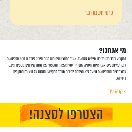
פרטי חשבון חבר
מי אנחנו?
במקצוע בודד כמו כתיבה, חייבים להתאגד. איגוד התסריטאים הוא הגוף היציג ליותר מ-500 תסריטאים
ותסריטאיות בישראל. האיגוד מעניק לחבריו ייעוץ מקצועי ומשפטי לצד מגוון שירותים נוספים, נאבק
עבור זכויות התסריטאים ופועל ללא הפסקה לקידום מעמד המקצוע וההגנה על היצירה המקורית
בישראל.
> קרא עוד