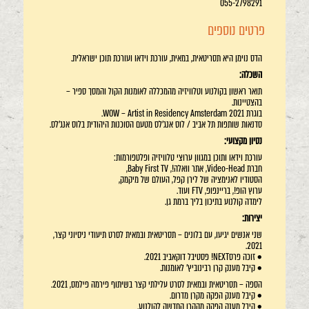
055-2798291
פרטים נוספים
הדס נוימן היא תסריטאית, במאית, עורכת וידאו ועורכת תוכן ישראלית.
השכלה:
תואר ראשון בקולנוע וטלוויזיה מהמכללה לאומנות הקול והמסך ספיר –
בהצטיינות.
בוגרת WOW – Artist in Residency Amsterdam 2021.
סדנאות שותפות תל אביב / לוס אנג'לס מטעם הסוכנות היהודית בלוס אנג'לס.
נסיון מקצועי:
עורכת וידאו ותוכן במגוון ערוצי טלוויזיה ופלטפורמות:
חברת Video-Head, אתר וואלה!, Baby First TV,
הסטודיו לאנימציה של לירן קפל, העולם של מיקמק,
ערוץ הופ!, בריינפופ, FTV ועוד.
לימדה קולנוע בתיכון בליך ברמת גן.
יצירות:
שני אנשים יגיעו, עם בלונים – תסריטאית ובמאית לסרט תיעודי ניסיוני קצר,
2021.
• זוכה פרסNEXT! פסטיבל דוקאביב 2021.
• קיבל מענק קרן רבינוביץ' לאומנות.
הספה – תסריטאית ובמאית לסרט עלילתי קצר בשיתוף פירמה פילמס, 2021.
• קיבל מענק הפקה מקרן מדרום.
• קיבל מענק הפקה מהקרן החדשה לקולנוע.