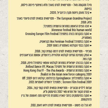
מיכל מהקומה מעל – תסריטאית לסרט באורך מלא בשיתוף פירמה פילמס,
בפיתוח.
• קיבל מענק פיתוח מקרן רבינוביץ', 2020.
The European Grandma Project – תסריטאית ובמאית לסרט תיעודי באורך
מלא, 2018.
• זוכה הפרס הראשון בתחרות הרשמית בפסטיבל:
Viennese festival this human world.
• הוקרן בהקרנת בכורה בפסטיבל Crossing Europe Film Festival
באוסטריה.
• הוקרן בפסטיבל Vox Feminae Festival בקרואטיה.
• הוקרן בבתי הקולנוע באוסטריה בשנת 2019.
תוכיחי – תסריטאית ובמאית לסרט דרמה קומית קצר, 2018.
• הופק בתמיכת המיזם לקולנוע וטלוויזיה בירושלים, עמותת הכוריאוגרפים
וקרן גשר.
• הוקרן בבכורה ישראלית בתחרות לקולנוע עצמאי בפסטיבל חיפה, 2018.
• הוקרן בתחרות הרשמית של פסטיבל Rollout Dance IFF, Macau.
• הוקרן בתחרות הרשמית Hong Kong ifva FF - The ifva Awards -
finalist in the Asian new force category, 2019.
• הוקרן בפסטיבלים: SpringDance בברצלונה; קולנוע דרום 2019; Off
Screen Film Festival 2019 ; פסטיבל ירושלים לאומניות 2021.
אגדות לילדים מבוגרים – תסריטאית ובמאית לסרט קומי קצר, 2014.
• הסרט הקצר של חודש מאי 2017 בסינמטק ת"א.
• הוקרן בסינמטקים ברחבי הארץ במסגרת פרוייקט מנה ראשונה של גרין
פרודקשנס.
לא הכל כה פשוט – תסריטאית ובמאית לסרט וידאו דאנס, 2011.