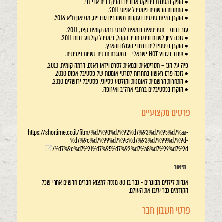
• הופק במסגרת פרויקט אבודים בהפקת בית אבי-חי.
• התחרות הרשמית פסטיבל אפוס 2011.
• הוקרן במיזם סרטים בעקבות משוררים עבריים, מוזיאון ת"א 2016.
עור ברווז – תסריטאית ובמאית לסרט דרמה קומית קצר, 2011.
• זוכה ציון לשבח ופרס חביב הקהל, פסטיבל קולנוע דרום 2011.
• הוקרן בפסטיבלים ברחבי העולם והארץ.
• שודר בערוץ HOT ישראלי – במסגרת תכנית נשיות ניסיונית.
פיה על הגג – תסריטאית ובמאית לסרט וידאו דאנס. דרמה קומית, 2010.
• זוכה פרס ראשון בתחרות לסרטי אומנות של פסטיבל אפוס 2010.
• התחרות הרשמית לאומנות וקולנוע ניסיוני, פסטיבל ירושלים 2010.
• הוקרן בפסטיבלים ברחבי ארה"ב ואירופה.
פרטים מקצועיים
https://shortime.co.il/film/%d7%90%d7%92%d7%93%d7%95%d7%aa-
%d7%9c%d7%99%d7%9c%d7%93%d7%99%d7%9d-
%d7%9e%d7%91%d7%95%d7%92%d7%a8%d7%99%d7%9d/
תיאור
אגדות לילדים מבוגרים - גבר בן 80 מנסה למצוא חברים חדשים אחרי שכל
הקודמים כבר עזבו את העולם.
פרטי חשבון חבר