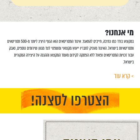
מי אנחנו?
במקצוע בודד כמו כתיבה, חייבים להתאגד. איגוד התסריטאים הוא הגוף היציג ליותר מ-500 תסריטאים
ותסריטאיות בישראל. האיגוד מעניק לחבריו ייעוץ מקצועי ומשפטי לצד מגוון שירותים נוספים, נאבק
עבור זכויות התסריטאים ופועל ללא הפסקה לקידום מעמד המקצוע וההגנה על היצירה המקורית
בישראל.
> קרא עוד