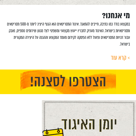
מי אנחנו?
במקצוע בודד כמו כתיבה, חייבים להתאגד. איגוד התסריטאים הוא הגוף היציג ליותר מ-500 תסריטאים
ותסריטאיות בישראל. האיגוד מעניק לחבריו ייעוץ מקצועי ומשפטי לצד מגוון שירותים נוספים, נאבק
עבור זכויות התסריטאים ופועל ללא הפסקה לקידום מעמד המקצוע וההגנה על היצירה המקורית
בישראל.
> קרא עוד