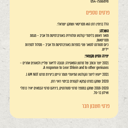
054-7506898
פרטים נוספים
הלל בנימין רוזן הוא תסריטאי ושחקן ישראלי.
השכלה:
תואר ראשון בלימודי קולנוע וטלוויזיה באוניברסיטת תל אביב – מגמת
תסריטאות.
כיום סטודנט לתואר שני בספרות באוניברסיטת תל אביב – מסלול לספרות
יידיש.
יצירה ונסיון מקצועי:
2021 יוצר וכותב של סרטון הסאטירה: תגובה לליאור שליין ולגאונים אחרים –
A response to Leor Shlein and to other geniuses.
2021 ייעוץ ליוצר הקולנוע התיעודי תומר היימן ביצירת סרטו I AM NOT.
2020 שחקן בסרט קפקא לקטנים בבימוי רועי רוזן.
2018-2020 שחקן במספר סרטי סטודנטים, ביניהם סרטי הבמאים יאיר כרמלי
ואילון בר-טל.
פרטי חשבון חבר