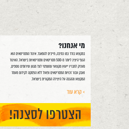
מי אנחנו?
במקצוע בודד כמו כתיבה, חייבים להתאגד. איגוד התסריטאים הוא
הגוף היציג ליותר מ-500 תסריטאים ותסריטאיות בישראל. האיגוד
מעניק לחבריו ייעוץ מקצועי ומשפטי לצד מגוון שירותים נוספים,
נאבק עבור זכויות התסריטאים ופועל ללא הפסקה לקידום מעמד
המקצוע וההגנה על היצירה המקורית בישראל.
> קרא עוד