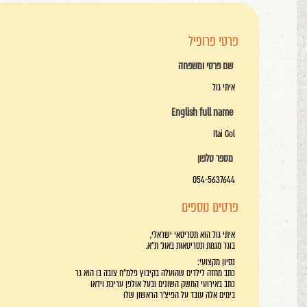
פרטי פרופיל
שם פרטי ומשפחה
איתי גול
English full name
Itai Gol
מספר טלפון
054-5637644
פרטים נוספים
איתי גול הוא תסריטאי ישראלי,
בוגר מגמת תסריטאות באונ' ת"א.
נסיון מקצועי:
כתב מחזה לילדים שהועלה בקיבוץ פלמ"ח צובה בו הוא גר
כתב באירועי המשק השונים ובעל אולפן עריכת וידאו
בימים אלה עובד על הפיצ'ר הראשון שלו