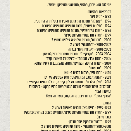
יוני להב הוא שחקן, מחזאי, תסריטאי וסטיריקן ישראלי.
תסריטאות ומחזאות:
1993 - "נייס גיא"
1994 - "צאבלה", תוכנית מערכונים סאטירית ב טלוויזיה החינוכית
1994 - "תלויים באוויר", סדרת טלוויזיה בטלוויזיה החינוכית
1996 - "שובו של השריף", תוכנית טלוויזיה בטלוויזיה החינוכית
1999 - "מנדל וגורנשטיין חקירות בע"מ"
2000 - "סטגדם", תוכנית טלוויזיה לילדים בערוץ 2
2001-2002 - "המחשוף" בערוץ 2
2001-2002 - "אגרוף הזעם" בבריזה
2003-2004 - "נקניקייה" - תוכנית מערכונים בניקלודיאון
2005 - "מלון ארבע העונות" - ל"פסטיבל תיאטרון קצר"
2007 - "שדות החיטה הנצחיים", מחזה שהציג בבית ליסין וצוותא
2009 - "גור ואוח"
2010 - "בובו וזץ", פרסום תכנים ב-HOT
2013 - "המסע לכוכב המינימיקים", סרט אנימציה לילדים
2013 - "מלך הילדים" - מחזמר על לוין קיפניס, מכללת סמינר הקיבוצים
"הג'ילג'ול', עיבוד סאטירי לנובלה הגלגול מאת פרנץ קפקא - ל"פסטיבל
תיאטרון קצר"
"אגרוף הזעם" - סדרת דיבוב מהונג קונג, ששודרה בYes
משחק:
1992-1993 - "נייס גיא", תוכנית סאטירה בערוץ 2
1999 - "מנדל וגורנשטיין חקירות בע"מ", קומדיית מצבים בערוץ 1 (בתפקיד
שוכר סירות)
1999 - "זבנג!" (בתפקיד יוסף סבבה)
2000-2001 "המחשוף" - סדרת טלוויזיה סאטירית בערוץ 2