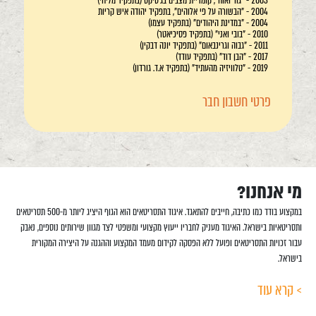
2003 - "גור ואוח", קומדיית מצבים בג'טיקס (בתפקיד מליחי)
2004 - "הבשורה על פי אלוהים", בתפקיד יהודה איש קריות
2004 - "במדינת היהודים" (בתפקיד עצמו)
2010 - "בובי ואני" (בתפקיד פסיכיאטר)
2011 - "גבוה וגרינבאום" (בתפקיד יונה דבקין)
2017 - "הבן דוד" (בתפקיד עודד)
2019 - "טלוויזיה מהעתיד" (בתפקיד א.ד. גורדון)
פרטי חשבון חבר
מי אנחנו?
במקצוע בודד כמו כתיבה, חייבים להתאגד. איגוד התסריטאים הוא הגוף היציג ליותר מ-500 תסריטאים
ותסריטאיות בישראל. האיגוד מעניק לחבריו ייעוץ מקצועי ומשפטי לצד מגוון שירותים נוספים, נאבק
עבור זכויות התסריטאים ופועל ללא הפסקה לקידום מעמד המקצוע וההגנה על היצירה המקורית
בישראל.
> קרא עוד