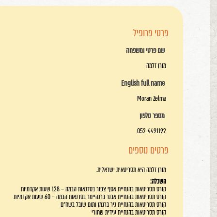
פרטי פרופיל
שם פרטי ומשפחה
מורן זלמה
English full name
Moran Zelma
מספר טלפון
052-4491192
פרטים נוספים
מורן זלמה היא תסריטאית ישראלית.
השכלה:
קורס תסריטאות בהנחיית אסף צפור בסדנאות הבמה – 128 שעות אקדמיות
קורס תסריטאות בהנחיית אבנר ברנהיימר בסדנאות הבמה – 60 שעות אקדמיות
קורס תסריטאות בהנחיית ניר ברגמן ותום שובל בשח"ם
קורס תסריטאות בהנחיית עידית שחורי
תואר ראשון בלימודי תיאטרון באוניברסיטת תל אביב