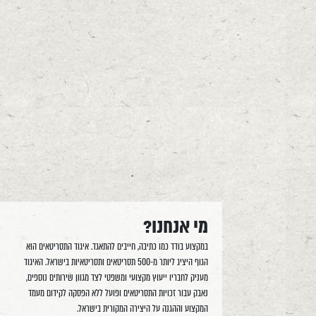
מי אנחנו?
במקצוע בודד כמו כתיבה, חייבים להתאגד. איגוד התסריטאים הוא
הגוף היציג ליותר מ-500 תסריטאים ותסריטאיות בישראל. האיגוד
מעניק לחבריו ייעוץ מקצועי ומשפטי לצד מגוון שירותים נוספים,
נאבק עבור זכויות התסריטאים ופועל ללא הפסקה לקידום מעמד
המקצוע וההגנה על היצירה המקורית בישראל.