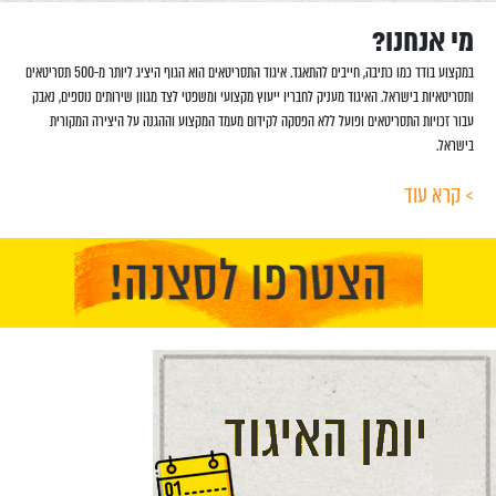
מי אנחנו?
במקצוע בודד כמו כתיבה, חייבים להתאגד. איגוד התסריטאים הוא הגוף היציג ליותר מ-500 תסריטאים
ותסריטאיות בישראל. האיגוד מעניק לחבריו ייעוץ מקצועי ומשפטי לצד מגוון שירותים נוספים, נאבק
עבור זכויות התסריטאים ופועל ללא הפסקה לקידום מעמד המקצוע וההגנה על היצירה המקורית
בישראל.
> קרא עוד