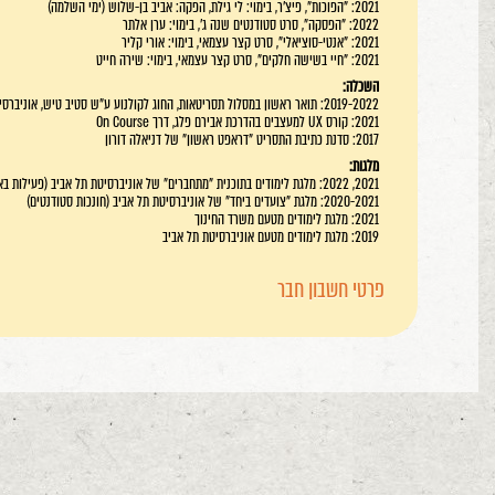
2021: "הפוכות", פיצ'ר, בימוי: לי גילת, הפקה: אביב בן-שלוש (ימי השלמה)
2022: "הפסקה", סרט סטודנטים שנה ג', בימוי: ערן אלתר
2021: "אנטי-סוציאלי", סרט קצר עצמאי, בימוי: אורי קליר
2021: "חיי בשישה חלקים", סרט קצר עצמאי, בימוי: שירה חייט
השכלה:
2019-2022: תואר ראשון במסלול תסריטאות, החוג לקולנוע ע"ש סטיב טיש, אוניברסיטת תל אביב
2021: קורס UX למעצבים בהדרכת אבירם פלג, דרך On Course
2017: סדנת כתיבת התסריט "דראפט ראשון" של דניאלה דורון
מלגות:
2021, 2022: מלגת לימודים בתוכנית "מתחברים" של אוניברסיטת תל אביב (פעילות באיגוד הבמאיות והבמאים)
2020-2021: מלגת "צועדים ביחד" של אוניברסיטת תל אביב (חונכות סטודנטים)
2021: מלגת לימודים מטעם משרד החינוך
2019: מלגת לימודים מטעם אוניברסיטת תל אביב
פרטי חשבון חבר