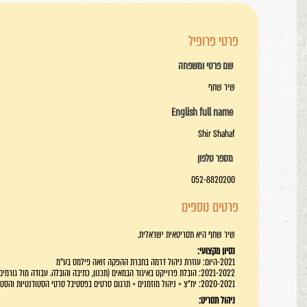
פרטי פרופיל
שם פרטי ומשפחה
שיר שחף
English full name
Shir Shahaf
מספר טלפון
052-8820200
פרטים נוספים
שיר שחף היא תסריטאית ישראלית.
נסיון מקצועי:
2021-היום: עוזרת ניהול דרמה בחברת ההפקה זואה פילמס בע"מ
2021-2022: הובלת פרוייקט באיגוד הבמאים (תכנון, כתיבה והובלה. עבודה מול גורמים בתעשייה)
2020-2021: יח"צ + ניהול מוזמנים + תרגום סרטים בפסטיבל סרטי הסטודנטיות והסטודנטים הבינ"ל
ניהול תסריט: