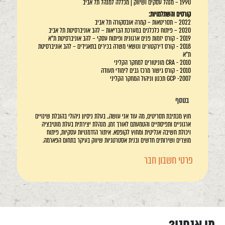
1990 – מנהל עסקים ושיווק | מכללה למנהל תל אביב
קורסים והשתלמויות:
2022 – תסריטאות – קמרה אובסקורה תל אביב
2020 – פיתוח כלכלנים במערכת הבריאות – להב אוניברסיטת תל אביב
2019 - קורס יזמות פנים ארגונית ופיתוח עסקי – להב אוניברסיטת ת"א
2018 - קורס דירקטורים ונושאי משרה בכירים בתאגידים – להב אוניברסיטת
ת"א
2010 - CRA מוניטורים למחקר הקליני
2010 - קורס גישור מרכז גבים לימודי תעודה
GCP -2007 תכנון וניהול המחקר הקליני
בנוסף
חוץ מכתיבת תסריטים, מה עוד אני עושה.. בעלת ניסיון ניהולי בהובלת שינויים
ארגוניים ותפיסתיים והטמעתם לאורך זמן. מנהלת יצירתית בעלת מוטיבציה
ויכולת חשיבה אנליטית ומחוץ לקופסא. איתור הזדמנויות עסקיות, פיתוח
מוצרים ושירותים חדשים ובנית אסטרטגיות שיווק בעיקר בתחום הפארמה.
פרטי חשבון חבר