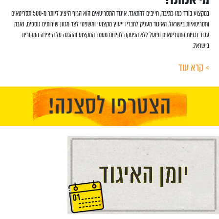
מי אנחנו?
במקצוע בודד כמו כתיבה, חייבים להתאגד. איגוד התסריטאים הוא הגוף היציג ליותר מ-500 תסריטאים
ותסריטאיות בישראל. האיגוד מעניק לחבריו ייעוץ מקצועי ומשפטי לצד מגוון שירותים נוספים, נאבק
עבור זכויות התסריטאים ופועל ללא הפסקה לקידום מעמד המקצוע וההגנה על היצירה המקורית
בישראל.
> קרא עוד