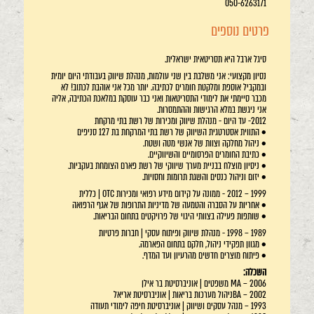
050-6263171
פרטים נוספים
סיגל ארבל היא תסריטאית ישראלית.
נסיון מקצועי: אני משלבת בין שני עולמות, מנהלת שיווק בעבודתי היום יומית
ובמקביל אוספת ומלקטת חומרים לכתיבה. יותר מכל אני אוהבת לכתוב! לא
מכבר סיימתי את לימודי התסריטאות ואני כבר עוסקת במלאכת הכתיבה, אליה
אני ניגשת במלא הרגישות וההתמסרות.
2012- עד היום - מנהלת שיווק ומכירות של רשת בתי מרקחת
• התווית אסטרטגית השיווק של רשת בתי המרקחת בת 127 סניפים
• ניהול מחלקה וצוות של אנשי מטה ושטח.
• כתיבת החומרים הפרסומיים והשיווקיים.
• ניסיון מוצלח בבניית מערך שיווקי של רשת פארם הצומחת בעקביות.
• יזום וניהול כנסים והשגת תרומות וחסויות.
1999 – 2012 - ממונה על קידום מידע רפואי ומכירות OTC | כללית
• אחריות על הסברה והטמעה של מדיניות התרופות של אגף הרפואה
• שותפות פעילה בצוותי היגוי של פרויקטים בתחום הבריאות.
1989 – 1998 - מנהלת שיווק ופיתוח עסקי | חברות פרטיות
• מגוון תפקידי ניהול, חלקם בתחום הפארמה.
• פיתוח מוצרים חדשים מהרעיון ועד המדף.
השכלה:
2006 – MA משפטים | אוניברסיטת בר אילן
2002 – BAניהול מערכות בריאות | אוניברסיטת אריאל
1993 – מנהל עסקים ושיווק | אוניברסיטת חיפה לימודי תעודה