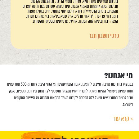
בתרגום תסריטים באורך מלא, פרוזה, וספרי הדרכה, וכן הגשות לקרנות,
חבילות הפקה לחממות ומאמרי אמנות. סיון תרגמה עשרות עבודות של יוצרים
מקומיים, ביניהם הדס איילון, גיורא יהלום, יוסי מדמוני, חיים בוזגלו, אפרת
רומן, רותי פרי-בר, ד"ר איתי חרל"פ, אייל שגיא ביז'אווי, בזי גטה וכן חברות
הפקה רבות וביניהן למה הפקות, אודיני, גם סרטים וקסטינה תקשורת.
פרטי חשבון חבר
מי אנחנו?
במקצוע בודד כמו כתיבה, חייבים להתאגד. איגוד התסריטאים הוא הגוף היציג ליותר מ-500 תסריטאים
ותסריטאיות בישראל. האיגוד מעניק לחבריו ייעוץ מקצועי ומשפטי לצד מגוון שירותים נוספים, נאבק
עבור זכויות התסריטאים ופועל ללא הפסקה לקידום מעמד המקצוע וההגנה על היצירה המקורית
בישראל.
> קרא עוד