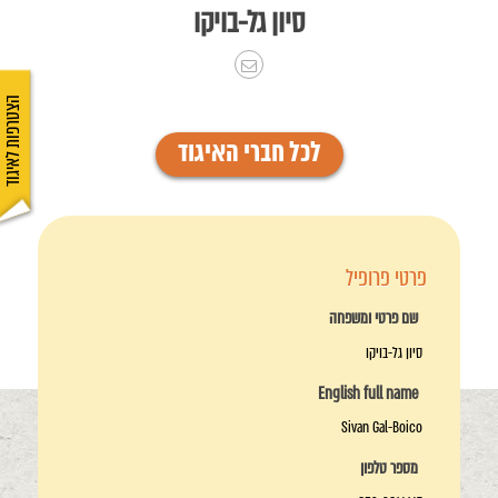
סיון גל-בויקו
הצטרפות לאיגוד
לכל חברי האיגוד
פרטי פרופיל
שם פרטי ומשפחה
סיון גל-בויקו
English full name
Sivan Gal-Boico
מספר טלפון