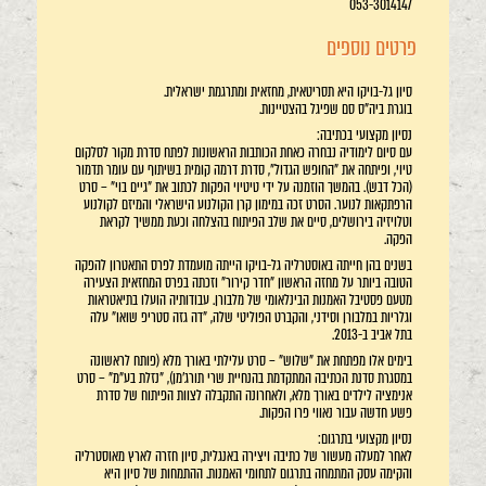
053-3014147
פרטים נוספים
סיון גל-בויקו היא תסריטאית, מחזאית ומתרגמת ישראלית.
בוגרת ביה"ס סם שפיגל בהצטיינות.
נסיון מקצועי בכתיבה:
עם סיום לימודיה נבחרה כאחת הכותבות הראשונות לפתח סדרת מקור לסלקום
טיוי, ופיתחה את "החופש הגדול", סדרת דרמה קומית בשיתוף עם עומר תדמור
(הכל דבש). בהמשך הוזמנה על ידי טיטיוי הפקות לכתוב את "גיים בוי" – סרט
הרפתקאות לנוער. הסרט זכה במימון קרן הקולנוע הישראלי והמיזם לקולנוע
וטלויזיה בירושלים, סיים את שלב הפיתוח בהצלחה וכעת ממשיך לקראת
הפקה.
בשנים בהן חייתה באוסטרליה גל-בויקו הייתה מועמדת לפרס התאטרון להפקה
הטובה ביותר על מחזה הראשון "חדר קירור" וזכתה בפרס המחזאית הצעירה
מטעם פסטיבל האמנות הבינלאומי של מלבורן. עבודותיה הועלו בתיאטראות
וגלריות במלבורן וסידני, והקברט הפוליטי שלה, "דה גזה סטריפ שואו" עלה
בתל אביב ב-2013.
בימים אלו מפתחת את "שלוש" – סרט עלילתי באורך מלא (פותח לראשונה
במסגרת סדנת הכתיבה המתקדמת בהנחיית שרי תורג'מן), "נזלת בע"מ" – סרט
אנימציה לילדים באורך מלא, ולאחרונה התקבלה לצוות הפיתוח של סדרת
פשע חדשה עבור נאווי פרו הפקות.
נסיון מקצועי בתרגום:
לאחר למעלה מעשור של כתיבה ויצירה באנגלית, סיון חזרה לארץ מאוסטרליה
והקימה עסק המתמחה בתרגום לתחומי האמנות. ההתמחות של סיון היא