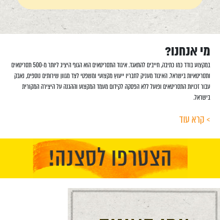
מי אנחנו?
במקצוע בודד כמו כתיבה, חייבים להתאגד. איגוד התסריטאים הוא הגוף היציג ליותר מ-500 תסריטאים
ותסריטאיות בישראל. האיגוד מעניק לחבריו ייעוץ מקצועי ומשפטי לצד מגוון שירותים נוספים, נאבק
עבור זכויות התסריטאים ופועל ללא הפסקה לקידום מעמד המקצוע וההגנה על היצירה המקורית
בישראל.
> קרא עוד