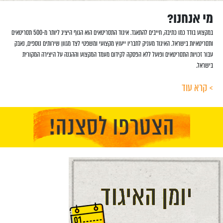
מי אנחנו?
במקצוע בודד כמו כתיבה, חייבים להתאגד. איגוד התסריטאים הוא הגוף היציג ליותר מ-500 תסריטאים
ותסריטאיות בישראל. האיגוד מעניק לחבריו ייעוץ מקצועי ומשפטי לצד מגוון שירותים נוספים, נאבק
עבור זכויות התסריטאים ופועל ללא הפסקה לקידום מעמד המקצוע וההגנה על היצירה המקורית
בישראל.
> קרא עוד