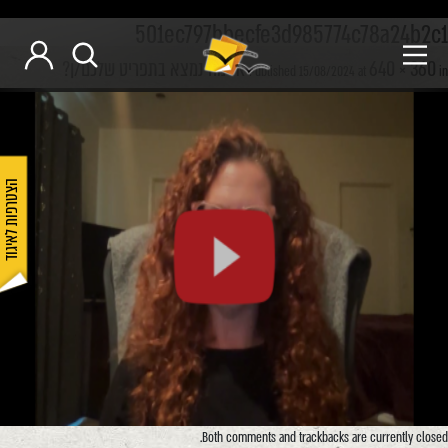
501ec797bbecfe3d985774c78a24b2c1
640 × 360
אז מה נמצא בתפריט שלכם/ן?
Published
15/08/2024
at
in
הצטרפות לאיגוד
Both comments and trackbacks are currently closed.