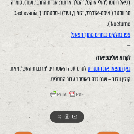
דניאל רוסטו ('הולי אוקס', 'המלך ארתור: אגדת החרב', ועוד), סומרה
סריווסטב ('איסט-אנדרס', 'לופין', ועוד) ו-טסטמנט ('Castlevania:
Nocturne').
צפו בחלקים נבחרים מתוך הפאנל
—
לקרוא אולימפיאדה
כאן תמצאו את התסריט
לסרט זוכה האוסקרים 'מרכבות האש', מאת
קולין וולנד – שגם זכה באוסקר עבור התסריט.