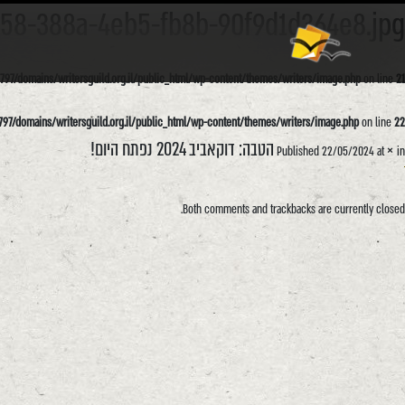
58-388a-4eb5-fb8b-90f9d1d364e8.jpg
אודות
וורדפרס
97/domains/writersguild.org.il/public_html/wp-content/themes/writers/image.php
on line
21
97/domains/writersguild.org.il/public_html/wp-content/themes/writers/image.php
on line
22
×
הטבה: דוקאביב 2024 נפתח היום!
Published
22/05/2024
at
in
Both comments and trackbacks are currently closed.