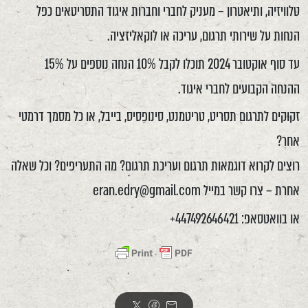
טלוויזיה, ותיאטרון – מעניק לחברי וחברות איגוד התסריטאים כפל
הנחות על שירותי תרגום, עריכה או לוקאליזציה.
עד סוף אוקטובר 2024 תוכלו לקבל 10% הנחה נוספים על 15%
ההנחה הקבועים לחברי איגוד.
זקוקים לתרגום תסריט, טריטמנט, סינופסיס, בייבל, או כל מסמך דרמטי
אחר?
רוצים לקרוא דוגמאות תרגום ועריכת תרגום? מה התעריפים? וכל שאלה
אחרת – צרו קשר במייל
eran.edry@gmail.com
או בוואטסאפ: 447492646421+