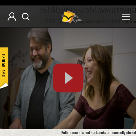
55d2fd350513c4e2d4b7669cd3919883
640 × 360
הכירו את 'חזרנו'
Published
12/08/2024
at
in
הצטרפות לאיגוד
Both comments and trackbacks are currently closed.