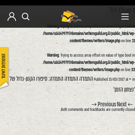
ToT Chap 1
Warning
: Trying to access array offset on value of type bool in
/home/u161499797/domains/writersguild.org.il/public_html/wp-
content/themes/writers/image.php
on line
21
Warning
: Trying to access array offset on value of type bool in
הצטרפות לאיגוד
/home/u161499797/domains/writersguild.org.il/public_html/wp-
content/themes/writers/image.php
on line
22
×
התמדה התמדה התמדה: סיפורו הקטן-גדול של
Published
15/03/2017
at
in
'נצחון הזמן'
Next →
← Previous
Both comments and trackbacks are currently closed.