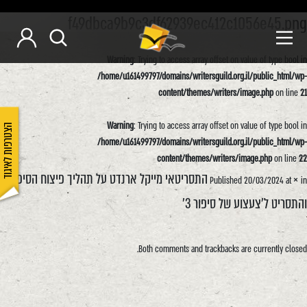
f49dbca9b9c3df62939ec412c1056e45.png
Warning
: Trying to access array offset on value of type bool in
/home/u161499797/domains/writersguild.org.il/public_html/wp-
content/themes/writers/image.php
on line
21
Warning
: Trying to access array offset on value of type bool in
הצטרפות לאיגוד
/home/u161499797/domains/writersguild.org.il/public_html/wp-
content/themes/writers/image.php
on line
22
×
התסריטאי מייקל ארנדט על תהליך פיצוח הסיפור
Published
20/03/2024
at
in
והתסריט ל'צעצוע של סיפור 3'
Both comments and trackbacks are currently closed.