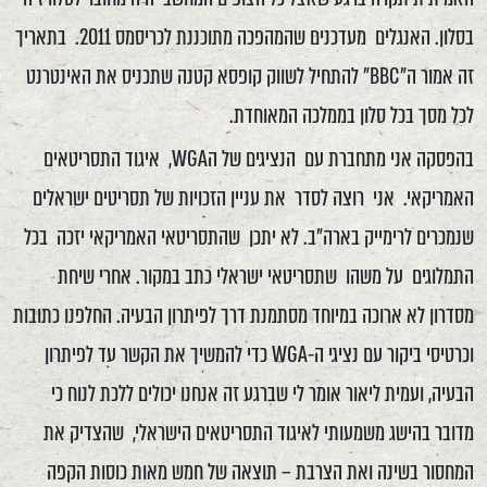
בסלון. האנגלים מעדכנים שהמהפכה מתוכננת לכריסמס 2011. בתאריך
זה אמור ה"BBC" להתחיל לשווק קופסא קטנה שתכניס את האינטרנט
לכל מסך בכל סלון בממלכה המאוחדת.
בהפסקה אני מתחברת עם הנציגים של הWGA, איגוד התסריטאים
האמריקאי. אני רוצה לסדר את עניין הזכויות של תסריטים ישראלים
שנמכרים לרימייק בארה"ב. לא יתכן שהתסריטאי האמריקאי יזכה בכל
התמלוגים על משהו שתסריטאי ישראלי כתב במקור. אחרי שיחת
מסדרון לא ארוכה במיוחד מסתמנת דרך לפיתרון הבעיה. החלפנו כתובות
וכרטיסי ביקור עם נציגי ה-WGA כדי להמשיך את הקשר עד לפיתרון
הבעיה, ועמית ליאור אומר לי שברגע זה אנחנו יכולים ללכת לנוח כי
מדובר בהישג משמעותי לאיגוד התסריטאים הישראלי, שהצדיק את
המחסור בשינה ואת הצרבת – תוצאה של חמש מאות כוסות הקפה