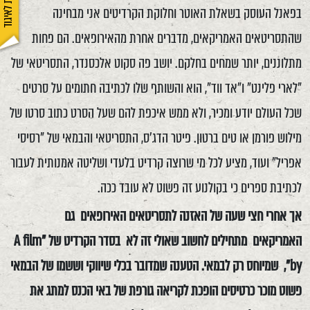
בפאנל העוסק בשאלת האוטר וחלוקת הקרדיטים אני מבחינה
שהתסריטאים האמריקאים, מדברים אחרת מהאירופאים. הם פחות
מתלוננים, יותר שמחים בחלקם. יושב פה סקוט אלכסנדר, התסריטאי של
"לארי פלינט" ו"אד ווד", הוא והשותף שלו לכתיבה חתומים על סרטים
שכל העולם יודע ומכיר, ולא ממש איכפת להם שעל הסרט כתוב סרטו של
מילוש פורמן או טים ברטון. פיטר הדג'ס, התסריטאי והבמאי של "רסיסי
אפריל" ועוד, מציע לכל מי שרוצה קרדיט בלעדי ושליטה אמנותית לעבור
לכתיבת ספרים כי בקולנוע זה פשוט לא עובד ככה.
אך אחרי חצי שעה של האזנה לתסריטאים האירופאים גם
האמריקאים מתחילים לחשוב שאולי זה לא בסדר הקרדיט של "A film
by", שמיוחס רק לבמאי. הטענה שמדובר בכלי שיווקי וששמו של הבמאי
פשוט מוכר כרטיסים הופכת לקריאה גורפת של באי הכנס למתג את