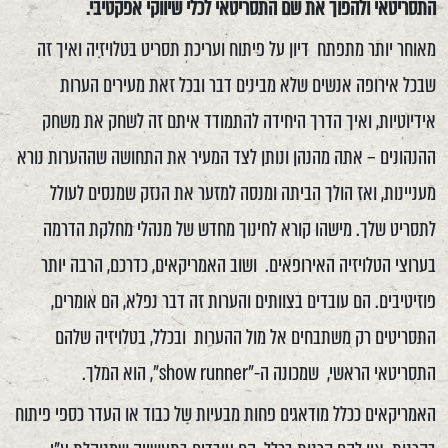
התסריטאי ולהפוך את שם התסריטאי לכלי שיווקי אפקטיבי.
מאוחר יותר מתפתח דיון על פיתוח ועריכת תסריט בטלויזיה ואיך זה
שבכל אירופה אנשים שלא מבינים דבר ובכל זאת מעירים הערות
אידיוטיות, ואיך הדרך היחידה להתמודד איתם זה לשחק את משחק
ההנהונים – אתה מהנהן ונותן לצד המעיר את התחושה שההערות נורא
מעניינות, ואז הולך הביתה ומנסה למזער את הנזק שמנסים לעולל
לתסריט שלך. מישהו קורא לחינוך מחדש של מנהלי מחלקת הדרמה
בערוצי הטלויזיה האירופאים. ושוב האמריקאים, כדרכם, הרבה יותר
פוזיטיבים. הם עובדים בצוותים והערות זה דבר נפלא, הם אומרים,
התסריטים רק משתבחים אל מול ההערות ובכלל, בטלויזיה שלהם
התסריטאי הראשי, שמכונה ה-"show runner", הוא המלך.
האמריקאים ככלל מודאגים פחות מבעיות של כבוד או העדר כספי פיתוח