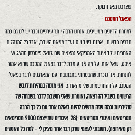
שצרכנו מאז הבוקר.
הפאנל המסכם
למחרת הדיונים ממשיכים. אנחנו הרבה יותר עירניים וכבר יש לנו גם כמה
חברים חדשים. אמנם דיויד וייס נעדר מפאת השבת, אבל כל המנהלים
האחרים של האיגוד האמריקאי נמצאים שם .לוואל פיטרסון מהWGA
איסט, שאל אותי על מה אני עומדת לדבר בפאנל המסכם שהוא אמור
להנחות. אני נזכרת שהבטחתי בתכתובת עם המארגנים לדבר בפאנל
המסכם על ההתרשמות שלי מהארוע.
אני מנסה במהירות לגבש
הרשמים בשביל ההרצאה, ואומרת שאני חושבת לדבר בשבחה של
סולידריות וכמה שזה מרשים להיות באולם אחד עם כל כך הרבה
תסריטאים ואיגודי תסריטאים (28 איגודים שמייצגים 9000 תסריטאים
רק מאירופה). חשבתי לעצמי שרק דבר אחד מציק לי – למה כל האנשים