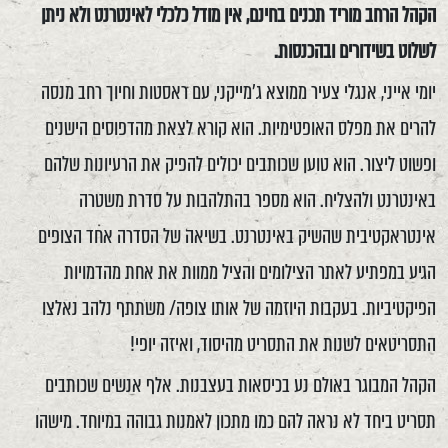
הקהל הרחב מוריד תכנים בחינם, אין מודל כלכלי לאינטרנט ולא ניתן
לשלוט בשידורים ובהכנסות.
יומי אייני, אנגלי צעיר ממוצא ג'מייקני, עם ראסטות וחיוך רחב מנסה
להרים את מפלס האופטימיות. הוא קורא לצאת מהדפוסים הישנים
ופשוט ליצור. הוא טוען שכותבים יכולים להפיק את הרעיונות שלהם
באינטרנט ולהצליח. הוא מספר בהתלהבות על סדרת משטרה
אינטראקטיבית שהשיק באינטרנט. בשיאה של הסדרה אחד הצופים
הגיע במפתיע לאתר הצילומים והציל ממוות את אחת מהדמויות
הפיקטיביות. בעקבות היוזמה של אותו צופה/ משתתף נלהב נאלצו
התסריטאים לשנות את התסריט מהיסוד, ואיזה יופי!
הקהל המבוגר באולם נע בכיסאות בעצבנות. אלף אנשים שכותבים
תסריט ביחד לא נראה להם כמו מתכון לאמנות גבוהה במיוחד. מישהו