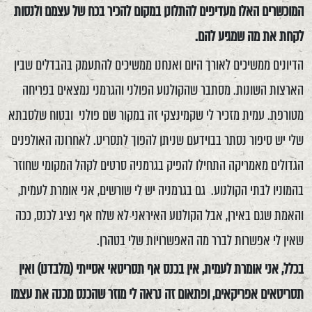
המוכשרים האלו מעדיפים להתלונן במקום להכיר בכח של עצמם ולנסות
לקחת את מה שמגיע להם.
הדיונים ממשיכים לאורך היום ואנחנו ממשיכים להתעמק בהבדלים שבין
הארצות השונות. מסתבר שהקולנוע הפולני והגרמני נמצאים בפריחה
מטורפת. עמית מזכיר לי שקמינצקי זה במקור שם פולני ובטוח שלסבתא
שלי יש סיפור נסתר בבוידעם שניתן להפוך לתסריט. לאחרונה האולפנים
הגדולים מאמריקה התחילו להפיק בגרמניה סרטים לקהל המקומי שחוזר
בהמוניו לבתי הקולנוע. גם בגרמניה יש לי שורשים, אני אומרת לעמית,
והאמת שגם באירן, אבל הקולנוע האיראני לא שלח אף נציג לכנס, ככה
שאין לי אפשרות לברר מה האפשרויות שלי בטהרן.
בכלל, אני אומרת לעמית, אין בכנס אף תסריטאי אסייתי (מלבדנו) ואין
תסריטאים אפריקאים, ופתאום זה נראה לי מוזר שהכנס מכנה את עצמו