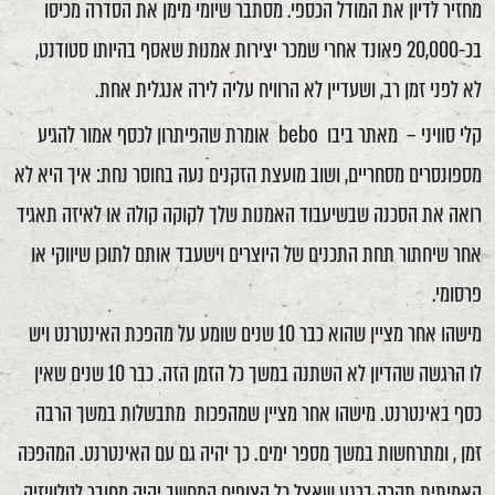
מחזיר לדיון את המודל הכספי. מסתבר שיומי מימן את הסדרה מכיסו
בכ-20,000 פאונד אחרי שמכר יצירות אמנות שאסף בהיותו סטודנט,
לא לפני זמן רב, ושעדיין לא הרוויח עליה לירה אנגלית אחת.
קלי סוויני – מאתר ביבו bebo אומרת שהפיתרון לכסף אמור להגיע
מספונסרים מסחריים, ושוב מועצת הזקנים נעה בחוסר נחת: איך היא לא
רואה את הסכנה שבשיעבוד האמנות שלך לקוקה קולה או לאיזה תאגיד
אחר שיחתור תחת התכנים של היוצרים וישעבד אותם לתוכן שיווקי או
פרסומי.
מישהו אחר מציין שהוא כבר 10 שנים שומע על מהפכת האינטרנט ויש
לו הרגשה שהדיון לא השתנה במשך כל הזמן הזה. כבר 10 שנים שאין
כסף באינטרנט. מישהו אחר מציין שמהפכות מתבשלות במשך הרבה
זמן , ומתרחשות במשך מספר ימים. כך יהיה גם עם האינטרנט. המהפכה
האמיתית תקרה ברגע שאצל כל הצופים המחשב יהיה מחובר לטלוויזיה