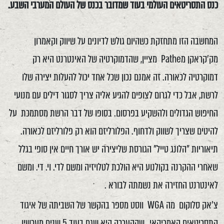
כנס התסריטאים העולמי בעוד שמדובר בכנס של העולם המערבי השבע.
המחשבה הזו מתחזקת כשהיום גולש לדיונים על שיווק וקאמרון
מק'קראקן מPathe מציין, שהדמוקרטיה של האינטרנט היא רק
דמוקרטיה לכאורה. זה אמנם נכון שכל אחד יכול להעלות יצירה שלו
לרשת, אבל כדי לגרום לצופים להגיע אליה צריך לסגור דילים עם מנועי
החיפוש הגדולים ולהשקיע בפרסום. בסופו של דבר הרשת מסתמכת על
להיטים שצריך לשווק ולדחוף. הפלורליזם הוא רק פלורליזם לכאורה.
תיאוריות "הלונג טייל" הגורסת שליצירה יש אורך חיים אין סופי בגלל
שאחרי ההקרנה בקולנוע היא הולכת לטלויזיה ומשם לדי. וי. די. ומשם
לאינטרנט החזירה את נשמתה לבורא .
צ'אק סלוקום מה WGA ווסט מספר בהקשר של השביתה של איגוד
התסריטאים האמריקאי, שההערכה היא שגם בעוד 5 שנים מעכשיו