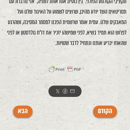
תקציבי הקולנוע הפולני. בין כוסית אוזו אחת לשניה, אני מדברת עם
תסריטאים השד יודע מהיכן, שרוצים לשמוע על האיגוד שלנו ועל
המאבקים שלנו. עמית אומר שרשמית הפכנו למסמר המסיבה, ושהרגע
לפרוש הוא תמיד בשיא, לפני שמישהו יזכיר את דו"ח גולדסטון או לפני
שהאוזו יכריע אותנו ונתחיל לדבר שטויות.
הקודם
הבא