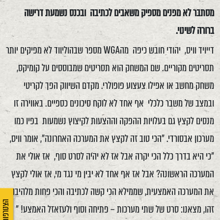
מסתבר לא מפנים מספיק משאבים לכתיבה ובכנס נשמעת דרישה
ברורה לשינוי.
דייויד וויס, יהודי חובש כיפה מהWGA מספר שבהוליווד לא מפיקים יותר
תסריטים מקוריים. שם המשחק הוא תסריטים שמבוססים על קומיקס,
משחק מחשב או אפילו צעצוע פופולרי. מקדם השיווק הפך לקריטי
ובמצב של משבר כלכלי אף אחד לא לוקח סיכונים כספיים. באווירה זו
מנסים לקצץ גם בעלויות ההפקה וההצעות לקיצוץ נשמעות בפיו כמו
מערכון אבסורדי. "הכי טוב זה לקצץ את המערכה האחרונה", אומר וויס,
"כי היא בדרך כלל הכי יקרה אבל אז לא יהיה לסרט סוף, אז אולי את
המערכה הראשונה? אבל אז אף אחד לא יבין מי נגד מי, אז אולי לקצץ
את המערכה האמצעית, שממילא הכי קשה לכתיבה והכי פחות מלהיבה.
הצטרפות לאיגוד
זהו, מצאנו: סרט של שתי מערכות – פתיחה וסוף ולעזאזל האמצע! "