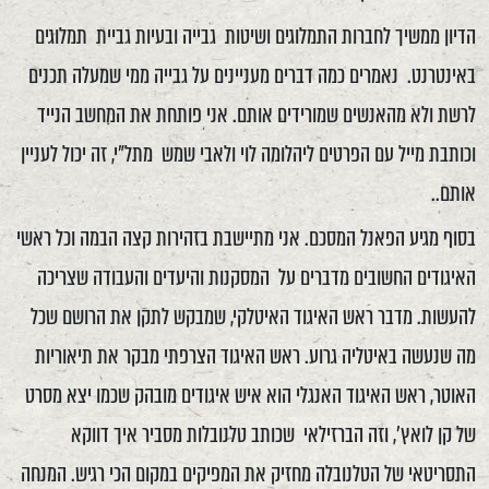
הדיון ממשיך לחברות התמלוגים ושיטות גבייה ובעיות גביית תמלוגים
באינטרנט. נאמרים כמה דברים מעניינים על גבייה ממי שמעלה תכנים
לרשת ולא מהאנשים שמורידים אותם. אני פותחת את המחשב הנייד
וכותבת מייל עם הפרטים ליהלומה לוי ולאבי שמש מתל"י, זה יכול לעניין
אותם..
בסוף מגיע הפאנל המסכם. אני מתיישבת בזהירות קצה הבמה וכל ראשי
האיגודים החשובים מדברים על המסקנות והיעדים והעבודה שצריכה
להעשות. מדבר ראש האיגוד האיטלקי, שמבקש לתקן את הרושם שכל
מה שנעשה באיטליה גרוע. ראש האיגוד הצרפתי מבקר את תיאוריות
האוטר, ראש האיגוד האנגלי הוא איש איגודים מובהק שכמו יצא מסרט
של קן לואץ', וזה הברזילאי שכותב טלנובלות מסביר איך דווקא
התסריטאי של הטלנובלה מחזיק את המפיקים במקום הכי רגיש. המנחה