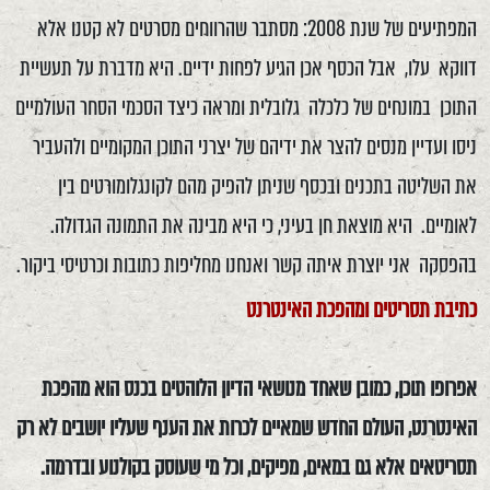
המפתיעים של שנת 2008: מסתבר שהרווחים מסרטים לא קטנו אלא
דווקא עלו, אבל הכסף אכן הגיע לפחות ידיים. היא מדברת על תעשיית
התוכן במונחים של כלכלה גלובלית ומראה כיצד הסכמי הסחר העולמיים
ניסו ועדיין מנסים להצר את ידיהם של יצרני התוכן המקומיים ולהעביר
את השליטה בתכנים ובכסף שניתן להפיק מהם לקונגלומורטים בין
לאומיים. היא מוצאת חן בעיני, כי היא מבינה את התמונה הגדולה.
בהפסקה אני יוצרת איתה קשר ואנחנו מחליפות כתובות וכרטיסי ביקור.
כתיבת תסריטים ומהפכת האינטרנט
אפרופו תוכן, כמובן שאחד מנושאי הדיון הלוהטים בכנס הוא מהפכת
האינטרנט, העולם החדש שמאיים לכרות את הענף שעליו יושבים לא רק
תסריטאים אלא גם במאים, מפיקים, וכל מי שעוסק בקולנוע ובדרמה.