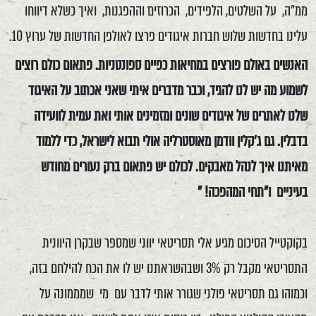
ממ"ה, על השלטים, הלפידים, הכרוזים וההפגנות, ואיך כשלא דיווחו
עלינו בחדשות שלוש חברות איגודים פרצו לאולפן החדשות של ערוץ 10.
האנשים באולם פורצים במחיאות כפיים ספונטניות. פתאום כולם רוצים
לשמוע מה יש לנו להגיד, וכבר מדברים איתי שאני אכתוב על האיגוד
שלנו לאתרים של איגודים שונים ומזמינים אותי ואת עמית לוועידה
בדבלין. גם ג'קלין וודמן מאוסטרליה אולי תבוא לישראל, כדי ללמוד
מאיתנו איך לנהל מאבקים. לכולם יש פתאום ברק נעורים מחודש
בעיניים ו"תחי המהפכה! "
בקוקטייל הסיכום מגיע אלי תסריטאי יווני שמספר שבקרן היוונית
התסריטאי מקבל רק 3% ושבהשראתנו יש לו את הכח להילחם בזה,
וכמוהו גם תסריטאי פולני שגורר אותי לדבר עם מי שמממונה על