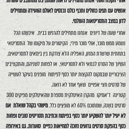
אחרי הקפה השני אנחנו מתחילים לראות שמסביבנו מסתובבים עשרות
אנשים עם תגים כחולים ותכף כולם נכנסים לאולם הוועידה ומתחילים
לדון במצב התסריטאות העולמי.
אחרי שעה של דיונים אנחנו מתחילים להרגיש בבית. איכשהו הכל
נשמע ממש מוכר, אולי מוכר מידי, הקיטורים על מיקומו של התסריטאי
בתחתית שרשרת המזון, האפליה הלא צודקת בין בימאים לתסריטאים,
השיוך של הסרט לבמאי ולא לתסריטאי, או לפחות לשניהם, והתקציבים
הציבוריים שבמקום להקצות יותר כסף לפיתוח מופנים בעיקר לעשייה
של סרטים חצי אפויים שאף אחד לא רואה.
קטרינה ד'אמיקו מהקרן האיטלקית מספרת שהאיטלקים מפיקים 300
סרטים בשנה, שמתוכם 60% לא מופצים כלל.
מישהי בקהל שואלת אם
לא יעיל יותר להשקיע יותר כסף בפיתוח וכתיבת תסריטים טובים ופחות
כסף בהפקת סרטים גרועים וזוכה למחיאות כפיים סוערות. גם באירופה