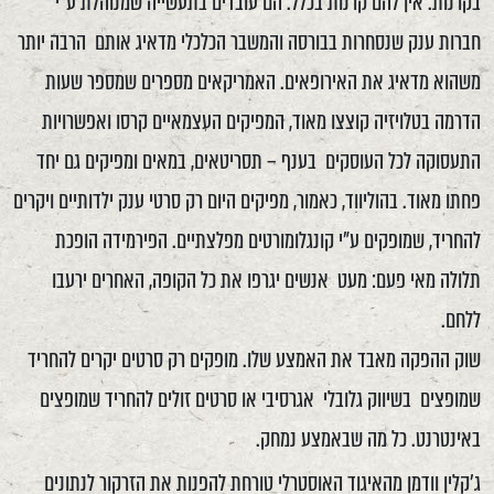
בקרנות. אין להם קרנות בכלל. הם עובדים בתעשייה שמנוהלת ע"י
חברות ענק שנסחרות בבורסה והמשבר הכלכלי מדאיג אותם הרבה יותר
משהוא מדאיג את האירופאים. האמריקאים מספרים שמספר שעות
הדרמה בטלויזיה קוצצו מאוד, המפיקים העצמאיים קרסו ואפשרויות
התעסוקה לכל העוסקים בענף – תסריטאים, במאים ומפיקים גם יחד
פחתו מאוד. בהוליווד, כאמור, מפיקים היום רק סרטי ענק ילדותיים ויקרים
להחריד, שמופקים ע"י קונגלומורטים מפלצתיים. הפירמידה הופכת
תלולה מאי פעם: מעט אנשים יגרפו את כל הקופה, האחרים ירעבו
ללחם.
שוק ההפקה מאבד את האמצע שלו. מופקים רק סרטים יקרים להחריד
שמופצים בשיווק גלובלי אגרסיבי או סרטים זולים להחריד שמופצים
באינטרנט. כל מה שבאמצע נמחק.
ג'קלין וודמן מהאיגוד האוסטרלי טורחת להפנות את הזרקור לנתונים