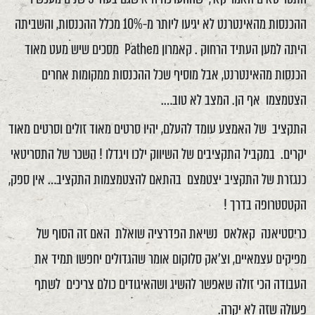
ההכנסות מהאינטרנט לא יגיעו ליותר מ-10% מכלל ההכנסות, והשביתה
היתה למען העתיד הרחוק . קאמרון מPathe מסכים שיש מעט מאוד
הכנסות מהאינטרנט, אבל מוסיף שכל ההכנסות ממקומות אחרים
הצטמצמו אף הן. המצב לא טוב….
התקציב של האמצע עומד להעלם, יהיו סרטים מאוד זולים וסרטים מאוד
יקרים. במקביל התקציבים של השיווק ילכו ויגדלו ! השכר של התסריטאי
כנגזרת של התקציב יצטמצם בהתאם להצטמצמות התקציב… אין ספק,
הקטסטרופה בדרך !
כריסטיאנה קאלאס נשיאת הפדרציה שואלת האם זה הסוף של
מפיקים עצמאיים, וצ'אק סלוקום אומר שהגדולים יחפשו תמיד את
העבודה הכי זולה שאפשר להשיג ושהאיגודים כולם צריכים לשתף
פעולה שזה לא יקרה.