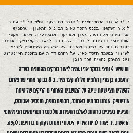
יו"ר איגוד התסריטאים ליאורה קמינצקי ומ"מ היו"ר עמית
ליאור השתתפו בכנס התסריטאים הבינ"ל הראשון, שהפגיש
תסריטאים מאירופה, צפון אמריקה ואוסטרליה. מסתבר שקשיי
התסריטאי דומים בכל רחבי הגלובוס. ליאורה קמינצקי מספרת
בטור מיוחד על רשמיה מהכנס, על השאיפה המשותפת להביא
לשינוי במעמד התסריטאי, על ההתמודדות עם מהפכת האינטרנט
ועל המאבק להשגת שכר הוגן
יום שישי 4 וחצי בבוקר אני ועמית ליאור נזרקים מהמונית בשדה
התעופה בן גוריון הלומים מלילה קצר מידי. ב-8 בבוקר אחרי שהצלחנו
להשלים חצי שעת שינה על המושבים האחוריים הריקים של טיסת
אולימפיק אנחנו נוחתים באתונה, לוקחים מונית, תופסים אוטובוס,
ומגיעים בעיניים טרוטות לאולם הוועידות של כנס התסריטאים הבינלאומי
הראשון. זה אמור להיות אירוע היסטורי ואנחנו זקוקים בדחיפות לקפה.