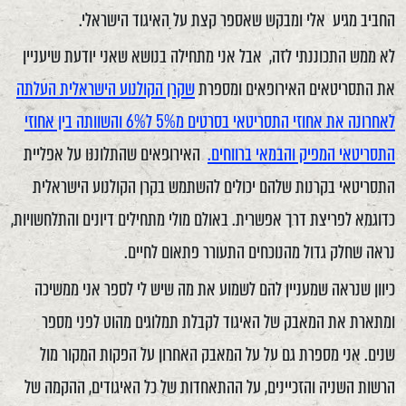
החביב מגיע אלי ומבקש שאספר קצת על האיגוד הישראלי.
לא ממש התכוננתי לזה, אבל אני מתחילה בנושא שאני יודעת שיעניין
את התסריטאים האירופאים ומספרת
שקרן הקולנוע הישראלית העלתה
לאחרונה את אחוזי התסריטאי בסרטים מ5% ל6% והשוותה בין אחוזי
התסריטאי המפיק והבמאי ברווחים.
האירופאים שהתלוננו על אפליית
התסריטאי בקרנות שלהם יכולים להשתמש בקרן הקולנוע הישראלית
כדוגמא לפריצת דרך אפשרית. באולם מולי מתחילים דיונים והתלחשויות,
נראה שחלק גדול מהנוכחים התעורר פתאום לחיים.
כיוון שנראה שמעניין להם לשמוע את מה שיש לי לספר אני ממשיכה
ומתארת את המאבק של האיגוד לקבלת תמלוגים מהוט לפני מספר
שנים. אני מספרת גם על על המאבק האחרון על הפקות המקור מול
הרשות השניה והזכיינים, על ההתאחדות של כל האיגודים, ההקמה של