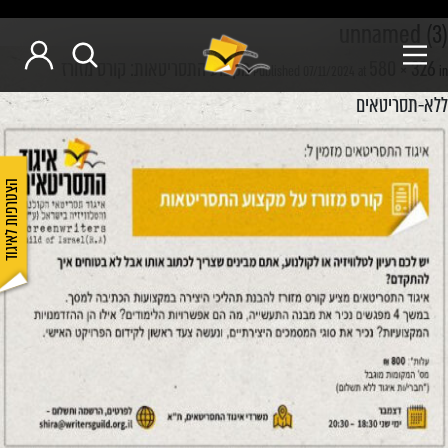
unnamed (3)
580 × 326
מקצוע התסריטאות: קורס מזורז
Published
07/11/2024
at
in
ללא-תסריטאים
הצטרפות לאיגוד