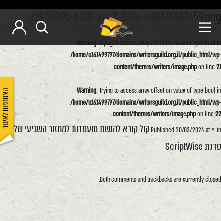
a285609c-e130-aea3-821e-4d0476487a59.png
Warning
: Trying to access array offset on value of type bool in
/home/u161499797/domains/writersguild.org.il/public_html/wp-
content/themes/writers/image.php
on line
21
Warning
: Trying to access array offset on value of type bool in
הצטרפות לאיגוד
/home/u161499797/domains/writersguild.org.il/public_html/wp-
content/themes/writers/image.php
on line
22
×
קול קורא להגשת מועמדות למחזור השביעי של
Published
20/03/2024
at
in
סדנת ScriptWise
Both comments and trackbacks are currently closed.