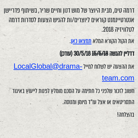
דרמה טים, מבית היוצר של מוש דנון וחיים שריר, בשיתוף פדריישן
אנטרטיינמנט קוראים ליוצרים/ות להגיש הצעות לסדרות דרמה
לטלוויזיה 2018.
את הקול הקורא המלא
תמצאו כאן
.
דדליין להגשה
15/5/18
30/5/18 (עודכן)
LocalGlobal@drama-
את ההצעה יש לשלוח למייל
team.
com
חשוב לזכור שלפני כל חתימה על הסכם מומלץ לפנות לייעוץ באיגוד
התסריטאים או אצל עו"ד מיומן ומנוסה.
בהצלחה!