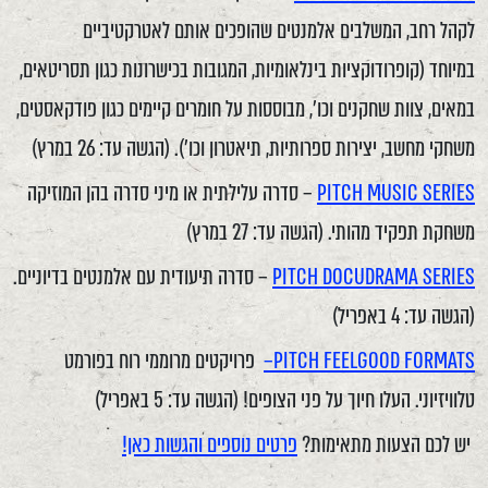
לקהל רחב, המשלבים אלמנטים שהופכים אותם לאטרקטיביים
במיוחד (קופרודוקציות בינלאומיות, המגובות בכישרונות כגון תסריטאים,
במאים, צוות שחקנים וכו', מבוססות על חומרים קיימים כגון פודקאסטים,
משחקי מחשב, יצירות ספרותיות, תיאטרון וכו'). (הגשה עד: 26 במרץ)
PITCH MUSIC SERIES
– סדרה עלילתית או מיני סדרה בהן המוזיקה
משחקת תפקיד מהותי. (הגשה עד: 27 במרץ)
PITCH DOCUDRAMA SERIES
– סדרה תיעודית עם אלמנטים בדיוניים.
(הגשה עד: 4 באפריל)
PITCH FEELGOOD FORMATS–
פרויקטים מרוממי רוח בפורמט
טלוויזיוני. העלו חיוך על פני הצופים! (הגשה עד: 5 באפריל)
יש לכם הצעות מתאימות?
פרטים נוספים והגשות כאן!