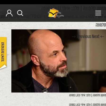
מושון סלמונה | צלם: איתי נבון, במחנה
400 × 267
'שקופים' ו- 'וסרמיל': התסריטים של מושון
Published
02/06/2016
at
in
סלמונה
Next →
← Previous
הצטרפות לאיגוד
מושון סלמונה | צלם: איתי נבון, במחנה
מושון סלמונה | צלם: איתי נבון, במחנה