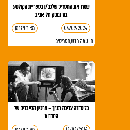
שמרו את התסריט שלכם/ן בספריית הקולנוע
בסינמטק תל-אביב
04/09/2024
מאור גילרמן
תיוג:
מה חדש
,
תסריטים
כל סדרה צריכה תנ"ך – ארכיון הבייבלים של
הסדרות
14/04/2016
מאור גילרמן