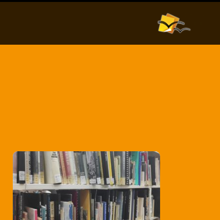
אודות
וורדפרס