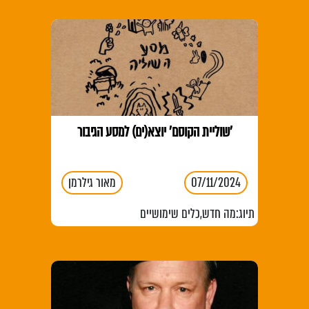
'שוליית הקוסם' יוצא(ים) למסע הגיבור
07/11/2024
מאור גילרמן
תיוג:
מה חדש
,
כלים שימושיים