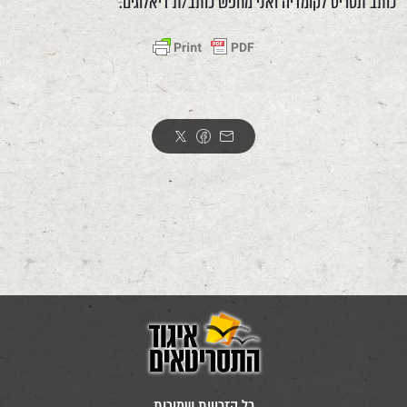
כותב תסריט לקומדיה ואני מחפש כותב/ת דיאלוגים.