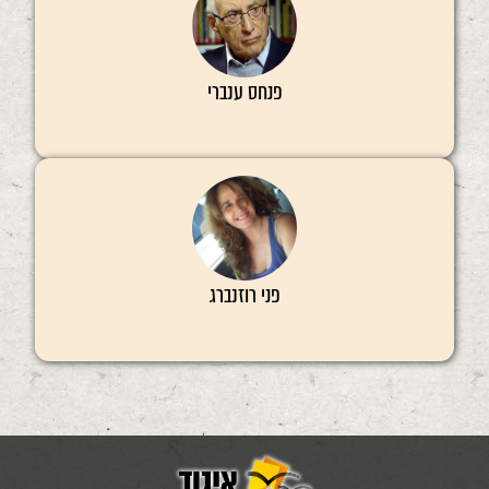
פנחס ענברי
פני רוזנברג