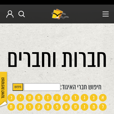
חברות וחברים
הצטרפות לאיגוד
חיפוש חברי האיגוד:
א
ב
ג
ד
ה
ו
ז
ח
ט
י
כ
ל
מ
נ
ס
ע
פ
צ
ק
ר
ש
ת