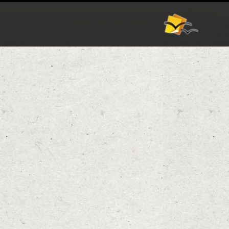
אודות
וורדפרס