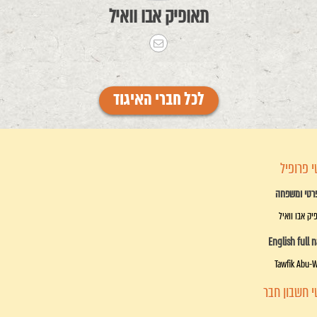
תאופיק אבו וואיל
לכל חברי האיגוד
 פרופיל
רטי ומשפחה
יק אבו וואיל
English full 
Tawfik Abu-
 חשבון חבר