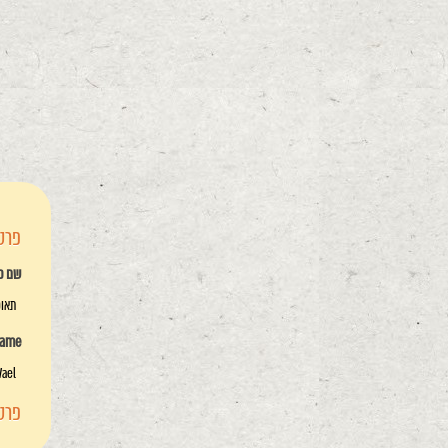
פרטי
שם פ
תאופ
name
Wael
פרטי