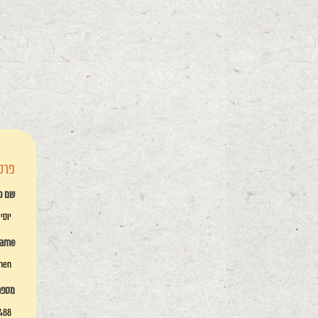
פרטי
שם פ
יוסי 
name
ohen
מספר 
488