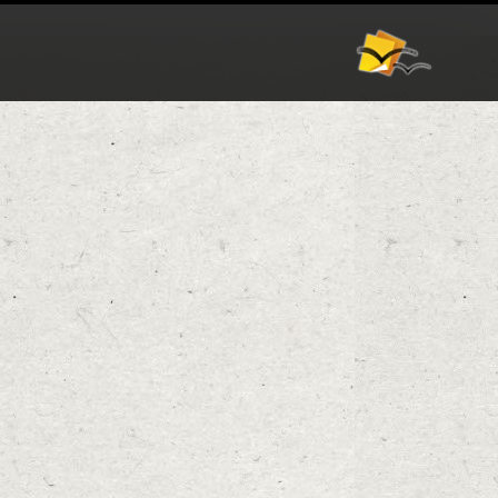
אודות
וורדפרס