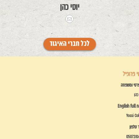
יוסי כהן
לכל חברי האיגוד
 פרופיל
רטי ומשפחה
כהן
English full 
Yossi C
טלפון
0507281