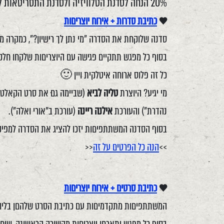
20% הנחה לסדנת הטלוויזיה ולסדנת התסריטאות למתקדמים מבית 'דראפט ראשון' עם התסריטאית דניאלה דורון.
♥
כתיבת סדרות + אירוח יוצריםות
סדנה שלוקחת את הסדרה "מי נתן לך רישיון?", כמקרה 
בסוף כל מפגש תתקיים פגישה עם היוצריםות שלקחו חלק
כל זה פלוס ארוחה איטלקית ויין 🙂
מי יגיע? היוצרת
טליה לביא
(שביימה גם את סרט הקאלט "
נהדרת") והעורכת
אילנה ריינה
(עורכת ב"אורי ואלה").
בסוף הסדנה המשתתפיםות יזכו להציג את הסדרה למפי
>>
הנה כל הפרטים על זה
<<
♥
כתיבת סרטים + אירוח יוצריםות
המשתתפיםות מתקדמיםות עם כתיבת הסרט שלהםן בליווי 