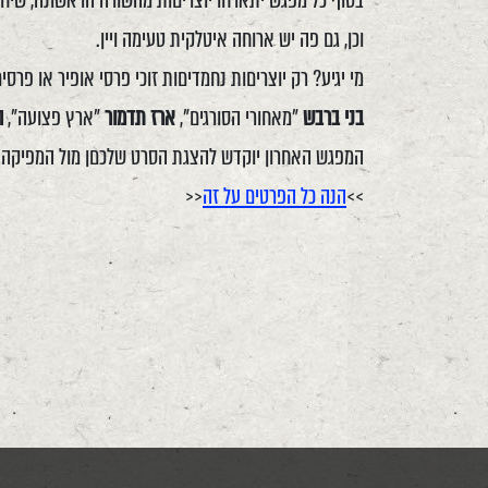
בסוף כל מפגש יתארחו יוצריםות מהשורה הראשונה, שיחל
וכן, גם פה יש ארוחה איטלקית טעימה ויין.
מי יגיע? רק יוצריםות נחמדיםות זוכי פרסי אופיר או פרס
בני ברבש
"מאחורי הסורגים",
ארז תדמור
"ארץ פצועה",
ה
המפגש האחרון יוקדש להצגת הסרט שלכםן מול המפיקה
>>
הנה כל הפרטים על זה
<<