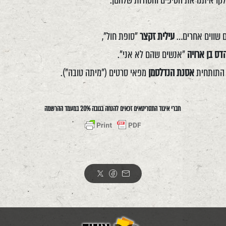
קו איתנו את הטיפים והסודות שלהםן.
ים שווים אחרים…
עילית זקצר
"סופת חול",
דס בן ארויה
"אנשים שהם לא אני".
 התותחית
אסנת הנדלסמן
מפאי סרטים ("מיתה טובה").
חברי איגוד התסריטאים זכאים להנחה בגובה 20% במעמד ההרשמה