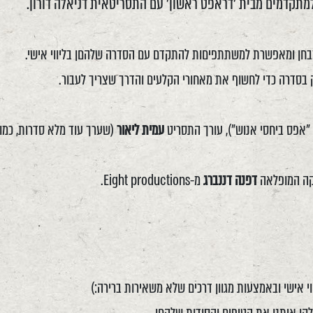
מבחן ומאפשרת למשתתפיםות להתקדם עם הסדרה שלהםן בליווי אישי.
 בסדרה כדי לחשוף את מאחורי הקלעים והדרך שצריך לעבור.
אפס ביחסי אנוש"), עורך התסריט
עמית ליאור
(שערך עוד מלא סדרות, כמו
קה המופלאה
דפנה דננברג
מ-Eight productions.
אישי ובאמצעות מגוון דרכים שלא משאירות ברירה:)