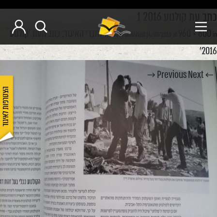
כתב עת קולנוע 2016 1
960 × 600
הנחה לחברי האיגוד: כתב העת 'קולנוע
Published
14/07/2016
at
in
2016'
Next →
← Previous
הצטרפות לאיגוד