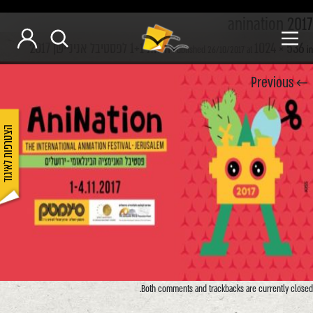
anination 2017
1024 × 536
הנחת 1+1 לפסטיבל אניניישן 2017
Published
26/10/2017
at
in
← Previous
הצטרפות לאיגוד
Both comments and trackbacks are currently closed.