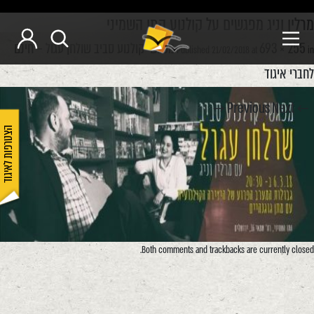
מרלין וניג מפגשים על קולנוע התו השמיני
693 × 255
מפגשי קולנוע סביב שולחן עגול – חינם
Published
21/02/2018
at
in
לחברי איגוד
Next →
← Previous
הצטרפות לאיגוד
Both comments and trackbacks are currently closed.