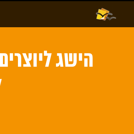
אודות
וורדפרס
הישג ליוצרים:
ל