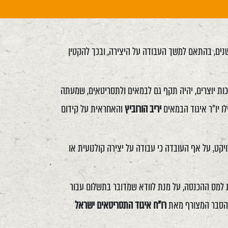
נים, בהתאם למשך העבודה על היצירה, ובכך להקטין
במכירת זכות יוצרים, יהיה תקף גם לבמאים ולתסריטאים, שמעתה
ו יו"ר איגוד הבמאים
יריב הורוביץ
והאחראית על קידום
קט, על אף העובדה כי עבודה על יצירה קולנועית או
 למס ההכנסה, על מנת לוודא שמדובר בתשלום עבור
רו"ח איגוד התסריטאים ישראל