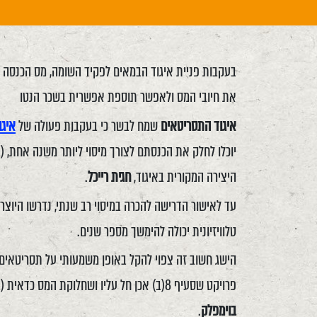
בעקבות פניית איגוד הבמאים לפקיד השומה, מס הכנסה י
את חיובי המס ולאפשר תוספת אפשרית בשכר הנטו
איגוד התסריטאים
שמח לבשר כי בעקבות פעולה של
איגו
יוכלו לחלק את הכנסתם לצורך מיסוי ליותר משנה אחת, (
היצירה המקורית באיגוד,
חגית רייכל
.
עד לאישור הדרישה להכרה במיסוי רב שנתי, נדרשו היוצר
טלוויזיונית יכולה להימשך מספר שנים.
הישג חשוב זה צפוי להקל באופן משמעותי על תסריטאים 
פרויקט שסעיף 8(ב) אכן חל עליו ושחלוקת המס כדאית (בהתאם לנסיבות המקרה, גובה התשלום ומשך העבודה). מומלץ לקרוא את ההסבר המצורף מאת
בוימפלק
.