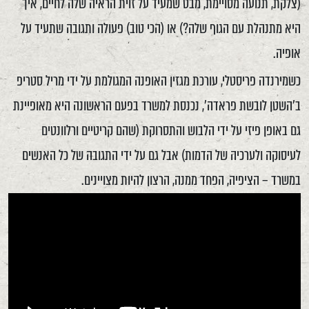
(צלקת, תנועה מסויימת, מבט שמעיד על זוית הראיה שלה לחיים, איך
היא מתנהלת עם הגוף שלה?) או (הכי טוב) פעולה ותגובה שתעיד על
אופיה.
כשמירנדה פריסטלי, עורכת מגזין האופנה המגולמת על ידי מריל סטריפ
ב'השטן לובשת פראדה', נכנסת למשרד בפעם הראשונה היא מאופיינת
גם באופן פיזי על ידי הלבוש והתסרוקת (שהם קריטיים ורלוונטים
לעיסוקה ולערכיה של הדמות) אבל גם על ידי התגובה של כל האנשים
במשרד – הציפיה, הפחד ממנה, הרצון להיות מצויינים.