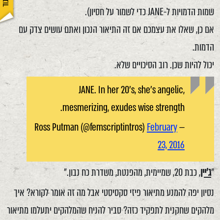
שמות הדמויות ל-JANE כדי לשמור על חסיון).
אם כן, שאלו את עצמכם אם זה התיאור הנכון ואתם עושים צדק עם
הדמות.
יכול להיות שכן. רוב הסיכויים שלא.
JANE. In her 20’s, she’s angelic,
mesmerizing, exudes wise strength.
February
— Ross Putman (@femscriptintros)
23, 2016
"
ג'יין
, כבת 20, שמיימית, מהפנטת, משדרת כח נבון."
נסיון יפה להמנע מתיאור פיזי סקסיסטי אבל מה זה אומר לקורא? איך
מלהקים שחקנית לתפקיד כזה? סביר להניח שהמלהקים יתעלמו מתיאור