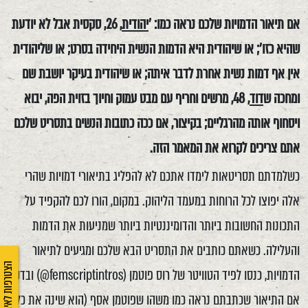
אם תיאור הדמויות שלכם נראה כמו: '
יהודית
, 26, סקסית אבל לא יודעת
שהיא כזו'; או שיהודית היא הדמות הנשית היחידה בסרט; או שליהודית
אין אף דמות נשית אחרת לדבר איתה; או שיהודית בעיקר יושבת שם
ומחכה ש
דוד
, 48, מרשים וחריף עם מבט עמוק וחיוך בזוית הפה, יבוא
ויסחוף אותה מהרגליים; בקיצור, אם ככה כתובות הנשים בתסריט שלכם
אתם צריכים לקרוא את המאמר הזה.
כשלמדתם תסריטאות לימדו אתכם לא להפליג בתיאורי דמויות שהרי
אלה יפוצו לכל הרוחות במעמד הליהוק. במקום, הורו לכם להקפיד על
התכונות החשובות ביותר והדומיננטיות ביותר שמניעות את הדמות
והעלילה. כשאתם כותבים את התסריט הבא שלכם ומגיעים לתיאור
הצטרפות לאיגוד
הדמויות, כנסו לפיד הטוויטר של רוס פוטמן (femscriptintros@) ובדקו
אם התיאור שכתבתם נראה כמו משהו שפוטמן אסף (הוא שינה את כל