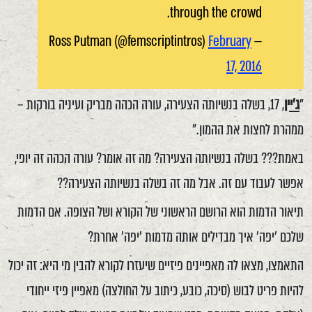
through the crowd.
February
— Ross Putman (@femscriptintros)
17, 2016
"
ג'יין
, 17, בשלה בנשיותה הצעירה, עורה הכהה מבריק ועיניה בורקות –
ממהרת לחצות את ההמון."
באמת??? בשלה בנשיותה הצעירה? מה זה אומר? עורה הכהה זה יופי,
אפשר לעבוד עם זה. אבל מה זה בשלה בנשיותה הצעירה??
תיאור הדמות הוא הרושם הראשוני של הקורא ושל הצופה. אם הדמות
שלכם 'יפה' איך מבדילים אותה מדמות 'יפה' אחרת?
התאמצו, מצאו לה מאפיינים פיזיים שיעזרו לקורא להבין מי היא: זה יכול
להיות פריט לבוש (סיכה, כובע, כיתוב על החולצה) מאפיין פיזי ייחודי