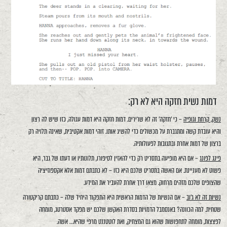
דמות נשית חזקה היא לא רק:
נשק, קרחת וגופיה
– כי 'חזקה' זה לא שרירים. דמות חזקה היא דמות עגולה, כזו שיש לה רצון
והיא עובדת קשה ומתגברת על מכשולים כדי להשיג אותו. זוהי דמות אקטיבית, שאינה תלויה רק
ברצון של דמות אחרת ובתגובות לפעולותיה.
פינג לפונג
– אם היא מופיעה בתסריט רק כדי להאזין לסיפורו, תלונותיו או דעתו של גבר, היא
פשוט לא מעניינת. אם האשה בתסריט שלכם היא כזו – לא כתבתם דמות אלא אקספוזיציה
שהצופים שלכם מזהים מרחוק. מצאו דרך אחרת להעביר את המידע.
נשיות זה לא ג'וב
– אם הנשיות של הדמות הראשית היא התפקוד היחיד שלה – כתבתם קריקטורה
שטחית. למה הכוונה? באנסמבל הדמויות בסדרת האקשן שלכם יש מפקד אסטרטג, מומחה
לפצצות, מומחה לתחפושות שהוא גם המצחיק, ואת לוטטננט מרפי שהיא… אשה.