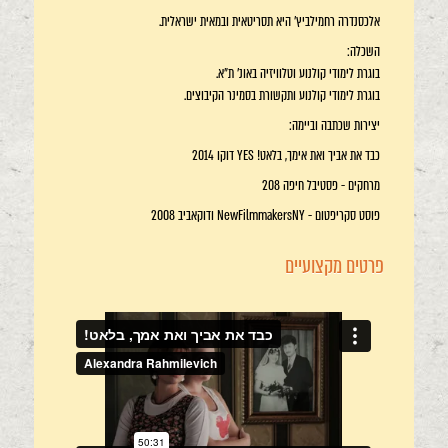
אלכסנדרה רחמילביץ' היא תסריטאית ובמאית ישראלית.
השכלה:
בוגרת לימודי קולנוע וטלוויזיה באונ' ת"א.
בוגרת לימודי קולנוע ותקשורת בסמינר הקיבוצים.
יצירות שכתבה וביימה:
כבד את אביך ואת אימך, בלאט! YES דוקו 2014
מרחקים - פסטיבל חיפה 208
פוסט סקריפטום - NewFilmmakersNY ודוקאביב 2008
פרטים מקצועיים