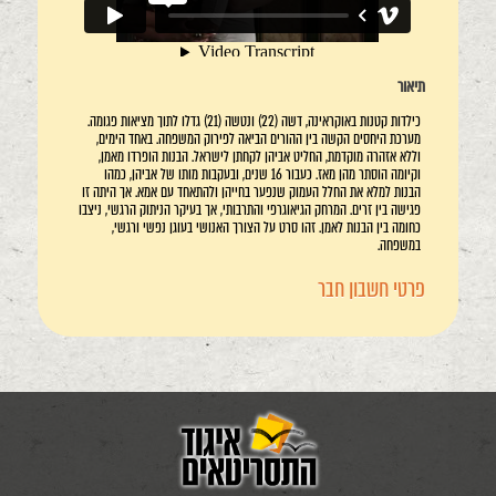
תיאור
כילדות קטנות באוקראינה, דשה (22) ונטשה (21) גדלו לתוך מציאות פגומה.
מערכת היחסים הקשה בין ההורים הביאה לפירוק המשפחה. באחד הימים,
וללא אזהרה מוקדמת, החליט אביהן לקחתן לישראל. הבנות הופרדו מאמן,
וקיומה הוסתר מהן מאז. כעבור 16 שנים, ובעקבות מותו של אביהן, כמהו
הבנות למלא את החלל העמוק שנפער בחייהן ולהתאחד עם אמא. אך היתה זו
פגישה בין זרים. המרחק הגיאוגרפי והתרבותי, אך בעיקר הניתוק הרגשי, ניצבו
כחומה בין הבנות לאמן. זהו סרט על הצורך האנושי בעוגן נפשי ורגשי,
במשפחה.
פרטי חשבון חבר